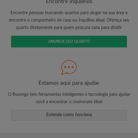
Encontre inquilinos
Encontre pessoas buscando quartos para alugar na sua área e
encontre o companheiro de casa ou inquilino ideal. Ofereça seu
É 100% grátis!
quarto diretamente para quem procura casa para dividir
Crie uma conta e comece a procurar
Envie mensagens ilimitadas para todos os
ANUNCIE SEU QUARTO
quartos
Receba alertas de novos quartos ou novas
mensagens
Solicite ilimitadas visitas aos quartos
Compartilhe seu perfil para aumentar suas
Estamos aqui para ajudar
changes de encontrar um quarto
O Roomgo tem ferramentas inteligentes e tecnologia para ajudar
você a encontrar o roommate ideal
Entenda como funciona