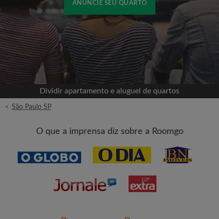
ANUNCIE SEU QUARTO
Cadastrar-se com o Facebook
Jamais publicaremos na sua linha do tempo sem
sua permissão
Dividir apartamento e aluguel de quartos
OU
<
São Paulo SP
Aluguel máximo por mês (R$)
O que a imprensa diz sobre a Roomgo
Nome