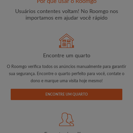
Por que usar o Roomgo
Usuários contentes voltam! No Roomgo nos
importamos em ajudar você rápido
E-mail
Senha
Encontre um quarto
O Roomgo verifica todos os anúncios manualmente para garantir
Li, entendi e concordo com os
Termos e Condições de
sua segurança. Encontre o quarto perfeito para você, contate o
uso
e com a
Política de Privadicade
dono e marque uma visita hoje mesmo!
CRIAR PERFIL
ENCONTRE UM QUARTO
Gostaria de receber ofertas exclusivas e atualizações de
conta por e-mail