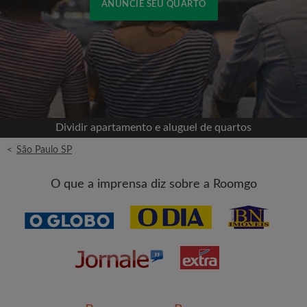
ANUNCIE SEU QUARTO
Cadastrar-se com o Facebook
Jamais publicaremos na sua linha do tempo sem
sua permissão
Dividir apartamento e aluguel de quartos
OU
<
São Paulo SP
Aluguel máximo por mês (R$)
O que a imprensa diz sobre a Roomgo
Nome