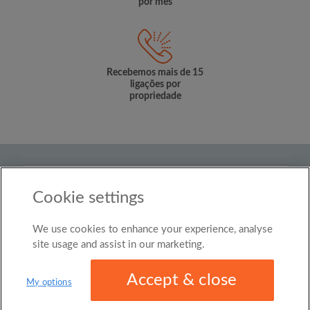
por mês
Recebemos mais de 15
ligações por
propriedade
País
Cookie settings
Brasil
We use cookies to enhance your experience, analyse
© Roomgo Limited 2025 - 21 Market Place, Stockport,
United Kingdom, SK1 1EU
site usage and assist in our marketing.
Accept & close
My options