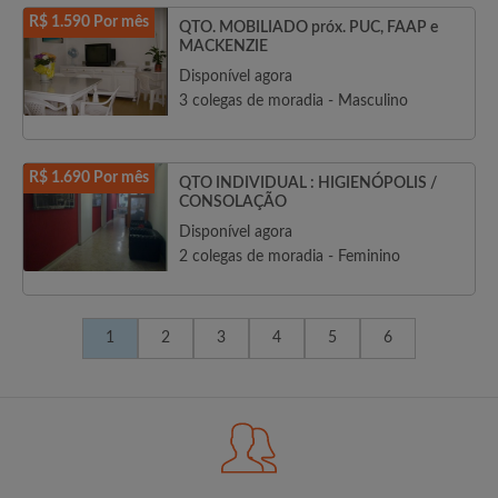
R$ 1.590 Por mês
QTO. MOBILIADO próx. PUC, FAAP e
MACKENZIE
Disponível agora
3 colegas de moradia - Masculino
R$ 1.690 Por mês
QTO INDIVIDUAL : HIGIENÓPOLIS /
CONSOLAÇÃO
Disponível agora
2 colegas de moradia - Feminino
1
2
3
4
5
6