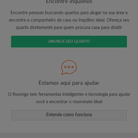
Encontre inquilinos
Encontre pessoas buscando quartos para alugar na sua área e
encontre o companheiro de casa ou inquilino ideal. Ofereça seu
É 100% grátis!
quarto diretamente para quem procura casa para dividir
Crie uma conta e comece a procurar
Envie mensagens ilimitadas para todos os
ANUNCIE SEU QUARTO
quartos
Receba alertas de novos quartos ou novas
mensagens
Solicite ilimitadas visitas aos quartos
Compartilhe seu perfil para aumentar suas
Estamos aqui para ajudar
changes de encontrar um quarto
O Roomgo tem ferramentas inteligentes e tecnologia para ajudar
você a encontrar o roommate ideal
Entenda como funciona