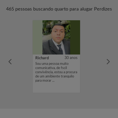
465 pessoas buscando quarto para alugar Perdizes
24 anos
Richard
30 anos
me é Fabi, estou
Sou uma pessoa muito
e um quarto com
comunicativa, de fscil
to de 1000. Se
convivência, estou a procura
r interessado em
de um amibiente tranquilo
por favor envie-
para morar ...
resse ou
brigado, Fabi...