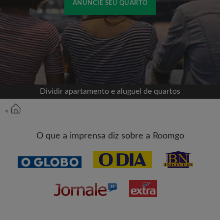
ANUNCIE SEU QUARTO
Cadastrar-se com o Facebook
Jamais publicaremos na sua linha do tempo sem
sua permissão
Dividir apartamento e aluguel de quartos
OU
<
Aluguel máximo por mês (R$)
O que a imprensa diz sobre a Roomgo
Nome