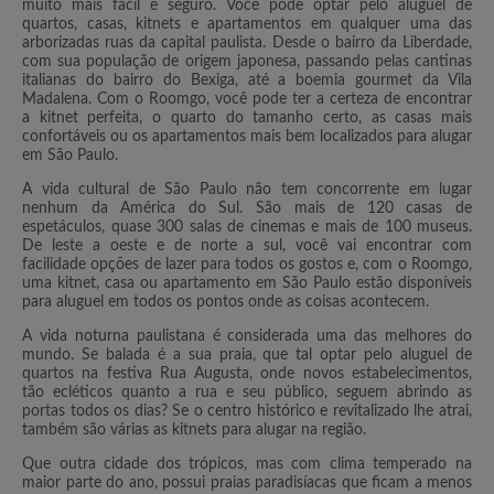
muito mais fácil e seguro. Você pode optar pelo aluguel de
quartos, casas, kitnets e apartamentos em qualquer uma das
arborizadas ruas da capital paulista. Desde o bairro da Liberdade,
com sua população de origem japonesa, passando pelas cantinas
italianas do bairro do Bexiga, até a boemia gourmet da Vila
Madalena. Com o Roomgo, você pode ter a certeza de encontrar
a kitnet perfeita, o quarto do tamanho certo, as casas mais
confortáveis ou os apartamentos mais bem localizados para alugar
em São Paulo.
A vida cultural de São Paulo não tem concorrente em lugar
nenhum da América do Sul. São mais de 120 casas de
espetáculos, quase 300 salas de cinemas e mais de 100 museus.
De leste a oeste e de norte a sul, você vai encontrar com
facilidade opções de lazer para todos os gostos e, com o Roomgo,
uma kitnet, casa ou apartamento em São Paulo estão disponíveis
para aluguel em todos os pontos onde as coisas acontecem.
A vida noturna paulistana é considerada uma das melhores do
mundo. Se balada é a sua praia, que tal optar pelo aluguel de
quartos na festiva Rua Augusta, onde novos estabelecimentos,
tão ecléticos quanto a rua e seu público, seguem abrindo as
portas todos os dias? Se o centro histórico e revitalizado lhe atrai,
também são várias as kitnets para alugar na região.
Que outra cidade dos trópicos, mas com clima temperado na
maior parte do ano, possui praias paradisíacas que ficam a menos