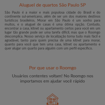
Aluguel de quartos São Paulo SP
São Paulo é a maior e mais populosa cidade do Brasil e do
continente sul-americano, além de ser um dos maiores destinos
turísticos brasileiros. Morar em São Paulo é um sonho para
muitos, e o aluguel de casas é uma ótima opção. Contudo,
E-mail
encontrar a casa, kitnet ou apartamento certos para você em um
lugar tão grande pode ser uma tarefa difícil, mas que o Roomgo
descomplica. Nosso serviço de localização torna tudo mais fácil e
agradável, tanto para quem precisa de uma kitnet para morar,
Senha
quanto para você que tem uma casa, kitnet ou apartamento e
quer alugar um quarto para alguém com um perfil específico.
Li, entendi e concordo com os
Termos e Condições de
uso
e com a
Política de Privadicade
Por que usar o Roomgo
CRIAR PERFIL
Usuários contentes voltam! No Roomgo nos
importamos em ajudar você rápido
Gostaria de receber ofertas exclusivas e atualizações de
conta por e-mail