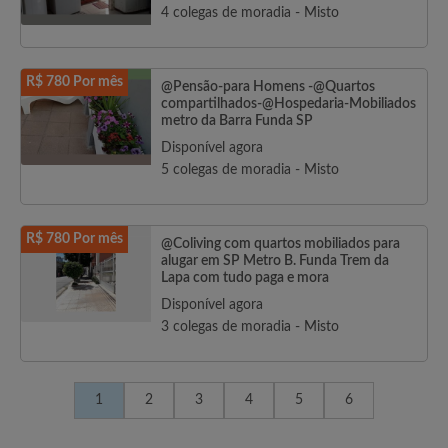
4 colegas de moradia - Misto
R$ 780 Por mês
@Pensão-para Homens -@Quartos
compartilhados-@Hospedaria-Mobiliados
metro da Barra Funda SP
Disponível agora
5 colegas de moradia - Misto
R$ 780 Por mês
@Coliving com quartos mobiliados para
alugar em SP Metro B. Funda Trem da
Lapa com tudo paga e mora
Disponível agora
3 colegas de moradia - Misto
1
2
3
4
5
6