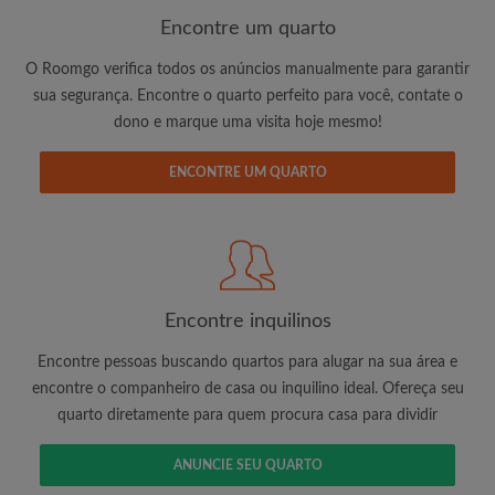
Encontre um quarto
O Roomgo verifica todos os anúncios manualmente para garantir
É 100% grátis!
sua segurança. Encontre o quarto perfeito para você, contate o
Crie uma conta e comece a procurar
dono e marque uma visita hoje mesmo!
Envie mensagens ilimitadas para todos os
quartos
ENCONTRE UM QUARTO
Receba alertas de novos quartos ou novas
mensagens
Solicite ilimitadas visitas aos quartos
Compartilhe seu perfil para aumentar suas
changes de encontrar um quarto
Encontre inquilinos
Encontre pessoas buscando quartos para alugar na sua área e
encontre o companheiro de casa ou inquilino ideal. Ofereça seu
quarto diretamente para quem procura casa para dividir
ANUNCIE SEU QUARTO