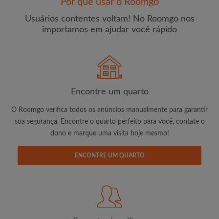
Por que usar o Roomgo
Usuários contentes voltam! No Roomgo nos
importamos em ajudar você rápido
E-mail
Senha
Encontre um quarto
O Roomgo verifica todos os anúncios manualmente para garantir
Li, entendi e concordo com os
Termos e Condições de
sua segurança. Encontre o quarto perfeito para você, contate o
uso
e com a
Política de Privadicade
dono e marque uma visita hoje mesmo!
CRIAR PERFIL
ENCONTRE UM QUARTO
Gostaria de receber ofertas exclusivas e atualizações de
conta por e-mail