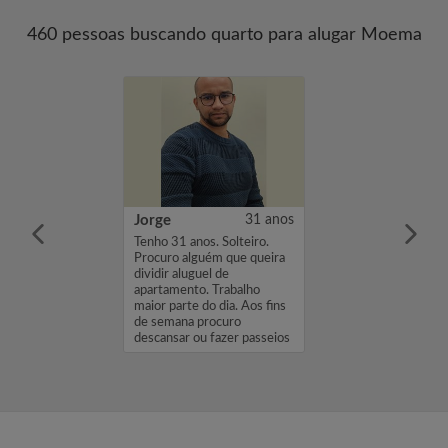
460 pessoas buscando quarto para alugar Moema
us Mendes
26 anos
Jorge
31 anos
ome é Matheus
Tenho 31 anos. Solteiro.
tou à procura de
Procuro alguém que queira
com um
dividir aluguel de
de 900. Se você
apartamento. Trabalho
eressado em meu
maior parte do dia. Aos fins
favor envie-me
de semana procuro
se ou mensagem.
descansar ou fazer passeios
tranquilos. ...