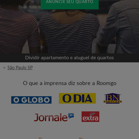
ANUNCIE SEU QUARTO
Cadastrar-se com o Facebook
Jamais publicaremos na sua linha do tempo sem
sua permissão
Dividir apartamento e aluguel de quartos
OU
<
São Paulo SP
Aluguel máximo por mês (R$)
O que a imprensa diz sobre a Roomgo
Nome