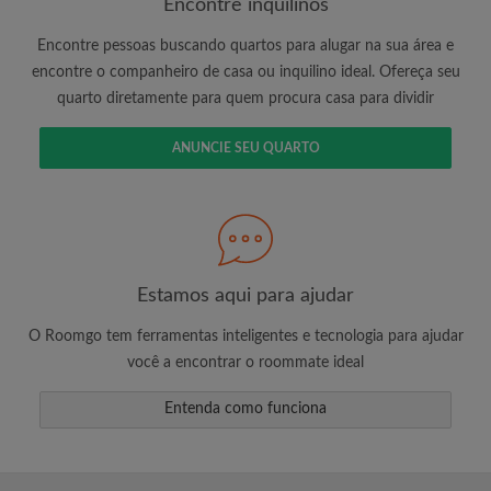
Encontre inquilinos
Encontre pessoas buscando quartos para alugar na sua área e
encontre o companheiro de casa ou inquilino ideal. Ofereça seu
É 100% grátis!
quarto diretamente para quem procura casa para dividir
Crie uma conta e comece a procurar
Envie mensagens ilimitadas para todos os
ANUNCIE SEU QUARTO
quartos
Receba alertas de novos quartos ou novas
mensagens
Solicite ilimitadas visitas aos quartos
Compartilhe seu perfil para aumentar suas
Estamos aqui para ajudar
changes de encontrar um quarto
O Roomgo tem ferramentas inteligentes e tecnologia para ajudar
você a encontrar o roommate ideal
Entenda como funciona