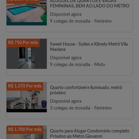
ALUGUEL DE QUARTOS E VAGAS
FEMININAS, BEM AO LADO DO METRO
Disponível agora
9 colegas de moradia - Feminino
R$ 750 Por mês
Sweet House - Suítes e Kitnets Metrô Vila
Mariana
Disponível agora
9 colegas de moradia - Misto
R$ 1.370 Por mês
Quarto confortável e iluminado, metrô
próximo
Disponível agora
3 colegas de moradia - Feminino
R$ 1.700 Por mês
Quarto para Alugar Condomínio completo
Próximo ao Metro Giovanni