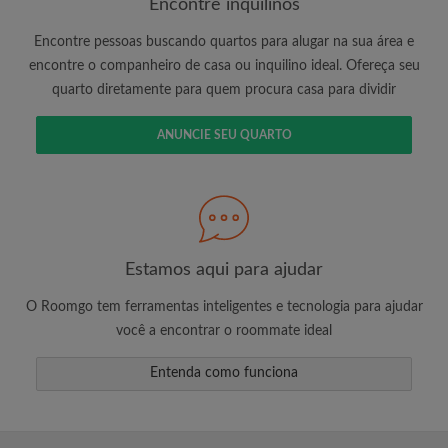
Encontre inquilinos
Encontre pessoas buscando quartos para alugar na sua área e
encontre o companheiro de casa ou inquilino ideal. Ofereça seu
É 100% grátis!
quarto diretamente para quem procura casa para dividir
Crie uma conta e comece a procurar
Envie mensagens ilimitadas para todos os
ANUNCIE SEU QUARTO
quartos
Receba alertas de novos quartos ou novas
mensagens
Solicite ilimitadas visitas aos quartos
Compartilhe seu perfil para aumentar suas
Estamos aqui para ajudar
changes de encontrar um quarto
O Roomgo tem ferramentas inteligentes e tecnologia para ajudar
você a encontrar o roommate ideal
Entenda como funciona