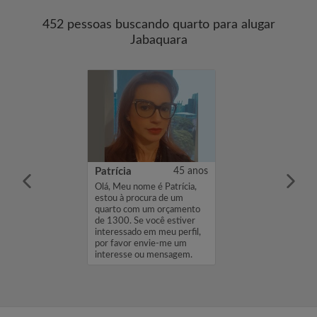
452 pessoas buscando quarto para alugar
Jabaquara
Eduarda
21 anos
Patrícia
45 anos
ome é Maria
Olá, Meu nome é Patrícia,
stou à procura de
estou à procura de um
com um
quarto com um orçamento
de 600. Se você
de 1300. Se você estiver
eressado em meu
interessado em meu perfil,
favor envie-me
por favor envie-me um
se ou mensagem.
interesse ou mensagem.
Obrigado, P...