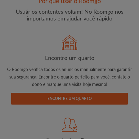
Por que usar o Roomgo
Usuários contentes voltam! No Roomgo nos
importamos em ajudar você rápido
E-mail
Senha
Encontre um quarto
O Roomgo verifica todos os anúncios manualmente para garantir
Li, entendi e concordo com os
Termos e Condições de
sua segurança. Encontre o quarto perfeito para você, contate o
uso
e com a
Política de Privadicade
dono e marque uma visita hoje mesmo!
CRIAR PERFIL
ENCONTRE UM QUARTO
Gostaria de receber ofertas exclusivas e atualizações de
conta por e-mail