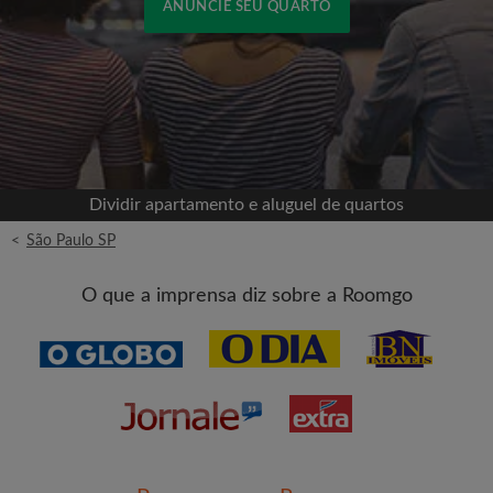
ANUNCIE SEU QUARTO
Cadastrar-se com o Facebook
Jamais publicaremos na sua linha do tempo sem
sua permissão
Dividir apartamento e aluguel de quartos
OU
<
São Paulo SP
Aluguel máximo por mês (R$)
O que a imprensa diz sobre a Roomgo
Nome