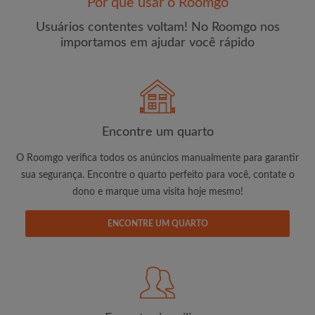
Por que usar o Roomgo
Usuários contentes voltam! No Roomgo nos
importamos em ajudar você rápido
E-mail
Senha
Encontre um quarto
O Roomgo verifica todos os anúncios manualmente para garantir
Li, entendi e concordo com os
Termos e Condições de
sua segurança. Encontre o quarto perfeito para você, contate o
uso
e com a
Política de Privadicade
dono e marque uma visita hoje mesmo!
CRIAR PERFIL
ENCONTRE UM QUARTO
Gostaria de receber ofertas exclusivas e atualizações de
conta por e-mail