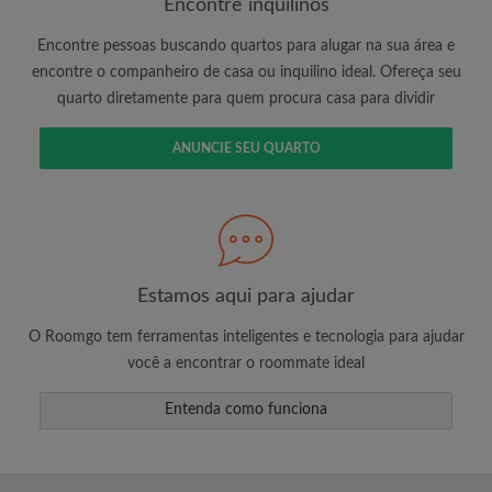
Encontre inquilinos
Encontre pessoas buscando quartos para alugar na sua área e
encontre o companheiro de casa ou inquilino ideal. Ofereça seu
É 100% grátis!
quarto diretamente para quem procura casa para dividir
Crie uma conta e comece a procurar
Envie mensagens ilimitadas para todos os
ANUNCIE SEU QUARTO
quartos
Receba alertas de novos quartos ou novas
mensagens
Solicite ilimitadas visitas aos quartos
Compartilhe seu perfil para aumentar suas
Estamos aqui para ajudar
changes de encontrar um quarto
O Roomgo tem ferramentas inteligentes e tecnologia para ajudar
você a encontrar o roommate ideal
Entenda como funciona