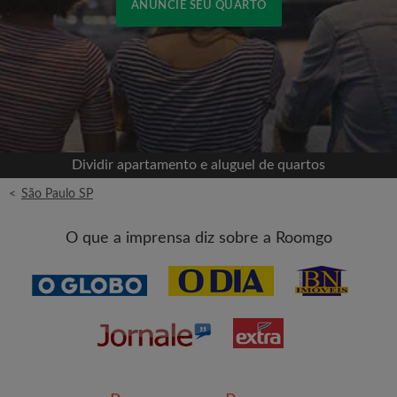
ANUNCIE SEU QUARTO
Cadastrar-se com o Facebook
Jamais publicaremos na sua linha do tempo sem
sua permissão
Dividir apartamento e aluguel de quartos
OU
<
São Paulo SP
Aluguel máximo por mês (R$)
O que a imprensa diz sobre a Roomgo
Nome