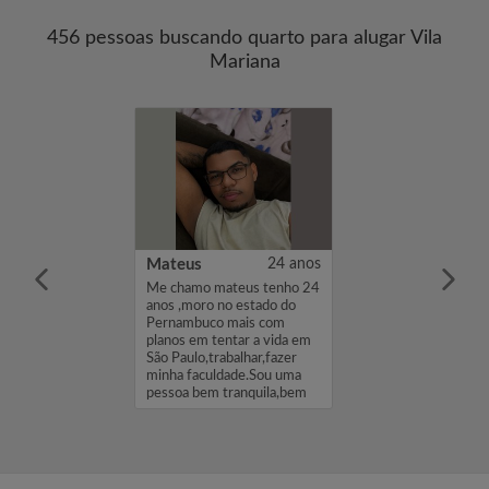
456 pessoas buscando quarto para alugar Vila
Mariana
llacy Balbino de Souza
19 anos
Mateus
24 anos
mo Kauê. Estou
Me chamo mateus tenho 24
 quarto/kitnet
anos ,moro no estado do
ado ou não)
Pernambuco mais com
idade de Deus,
planos em tentar a vida em
agiário no
São Paulo,trabalhar,fazer
tualmente curso
minha faculdade.Sou uma
Computação.
pessoa bem tranquila,bem
calma ,te...