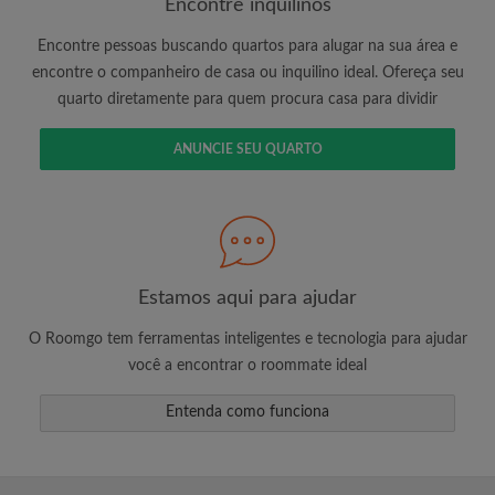
Encontre inquilinos
Encontre pessoas buscando quartos para alugar na sua área e
encontre o companheiro de casa ou inquilino ideal. Ofereça seu
É 100% grátis!
quarto diretamente para quem procura casa para dividir
Crie uma conta e comece a procurar
Envie mensagens ilimitadas para todos os
ANUNCIE SEU QUARTO
quartos
Receba alertas de novos quartos ou novas
mensagens
Solicite ilimitadas visitas aos quartos
Compartilhe seu perfil para aumentar suas
Estamos aqui para ajudar
changes de encontrar um quarto
O Roomgo tem ferramentas inteligentes e tecnologia para ajudar
você a encontrar o roommate ideal
Entenda como funciona