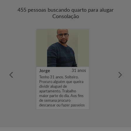
455 pessoas buscando quarto para alugar
Consolação
us Mendes
26 anos
Jorge
31 anos
ome é Matheus
Tenho 31 anos. Solteiro.
tou à procura de
Procuro alguém que queira
com um
dividir aluguel de
de 900. Se você
apartamento. Trabalho
eressado em meu
maior parte do dia. Aos fins
favor envie-me
de semana procuro
se ou mensagem.
descansar ou fazer passeios
tranquilos. ...