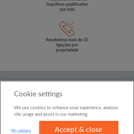
inquilinos qualificados
por mês
Recebemos mais de 15
ligações por
propriedade
País
Cookie settings
Brasil
We use cookies to enhance your experience, analyse
© Roomgo Limited 2025 - 21 Market Place, Stockport,
United Kingdom, SK1 1EU
site usage and assist in our marketing.
Accept & close
My options