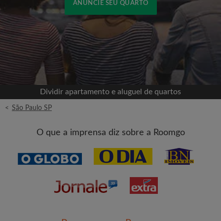
ANUNCIE SEU QUARTO
Cadastrar-se com o Facebook
Jamais publicaremos na sua linha do tempo sem
sua permissão
Dividir apartamento e aluguel de quartos
OU
<
São Paulo SP
Aluguel máximo por mês (R$)
O que a imprensa diz sobre a Roomgo
Nome