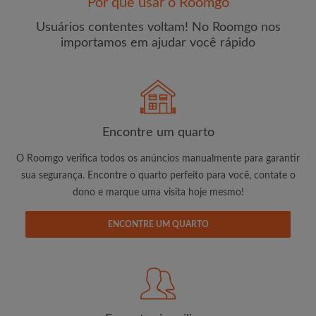
Por que usar o Roomgo
Usuários contentes voltam! No Roomgo nos
importamos em ajudar você rápido
E-mail
Senha
Encontre um quarto
O Roomgo verifica todos os anúncios manualmente para garantir
Li, entendi e concordo com os
Termos e Condições de
sua segurança. Encontre o quarto perfeito para você, contate o
uso
e com a
Política de Privadicade
dono e marque uma visita hoje mesmo!
CRIAR PERFIL
ENCONTRE UM QUARTO
Gostaria de receber ofertas exclusivas e atualizações de
conta por e-mail