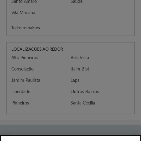
Santo Amaro
Saúde
Vila Mariana
Todos os bairros
LOCALIZAÇÕES AO REDOR
Alto Pinheiros
Bela Vista
Consolação
Itaim Bibi
Jardim Paulista
Lapa
Liberdade
Outros Bairros
Pinheiros
Santa Cecilia
País