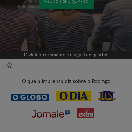
ANUNCIE SEU QUARTO
Cadastrar-se com o Facebook
Jamais publicaremos na sua linha do tempo sem
sua permissão
Dividir apartamento e aluguel de quartos
OU
<
Aluguel máximo por mês (R$)
O que a imprensa diz sobre a Roomgo
Nome