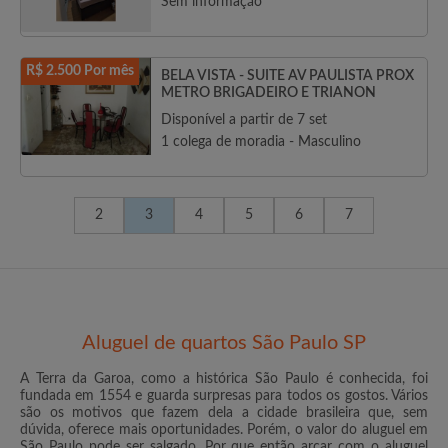
Sem informação
R$ 2.500 Por mês
BELA VISTA - SUITE AV PAULISTA PROX
METRO BRIGADEIRO E TRIANON
Disponível a partir de 7 set
1 colega de moradia - Masculino
2
3
4
5
6
7
Aluguel de quartos São Paulo SP
A Terra da Garoa, como a histórica São Paulo é conhecida, foi
fundada em 1554 e guarda surpresas para todos os gostos. Vários
são os motivos que fazem dela a cidade brasileira que, sem
dúvida, oferece mais oportunidades. Porém, o valor do aluguel em
São Paulo pode ser salgado. Por que então arcar com o aluguel