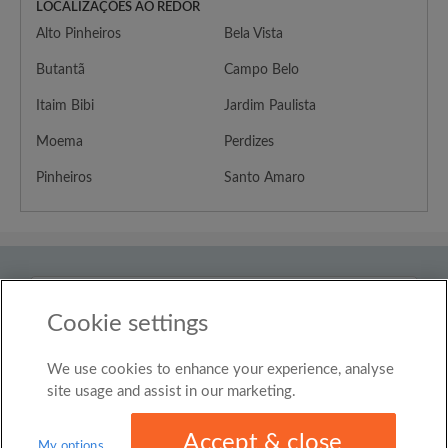
LOCALIZAÇÕES AO REDOR
Alto Pinheiros
Bela Vista
Butantã
Campo Belo
Itaim Bibi
Jardim Paulista
Moema
Perdizes
Pinheiros
Santo Amaro
País
Brasil
Cookie settings
We use cookies to enhance your experience, analyse
© Roomgo Limited 2025 - 21 Market Place, Stockport,
United Kingdom, SK1 1EU
site usage and assist in our marketing.
Accept & close
My options