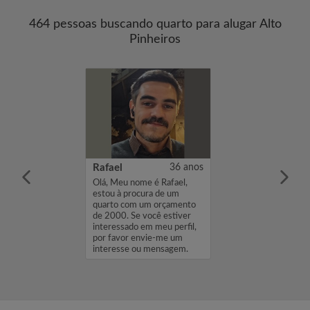
464 pessoas buscando quarto para alugar Alto
Pinheiros
stiano Buri Costa
26 anos
Rafael
36 anos
 Cristiano,
Olá, Meu nome é Rafael,
os, sou
estou à procura de um
e Fonoaudiologia
quarto com um orçamento
vador. Estou
de 2000. Se você estiver
me mudar para
interessado em meu perfil,
ara começar uma
por favor envie-me um
 minha vida e,
interesse ou mensagem.
Obrigado, Raf...