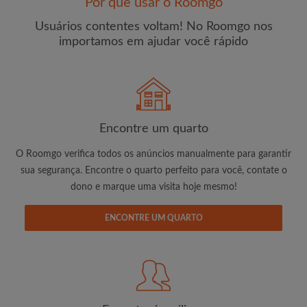
Por que usar o Roomgo
Usuários contentes voltam! No Roomgo nos
importamos em ajudar você rápido
E-mail
Senha
Encontre um quarto
O Roomgo verifica todos os anúncios manualmente para garantir
Li, entendi e concordo com os
Termos e Condições de
sua segurança. Encontre o quarto perfeito para você, contate o
uso
e com a
Política de Privadicade
dono e marque uma visita hoje mesmo!
CRIAR PERFIL
ENCONTRE UM QUARTO
Gostaria de receber ofertas exclusivas e atualizações de
conta por e-mail