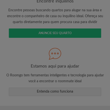
Encontre inquilinos
Encontre pessoas buscando quartos para alugar na sua área e
encontre o companheiro de casa ou inquilino ideal. Ofereça seu
É 100% grátis!
quarto diretamente para quem procura casa para dividir
Crie uma conta e comece a procurar
Envie mensagens ilimitadas para todos os
ANUNCIE SEU QUARTO
quartos
Receba alertas de novos quartos ou novas
mensagens
Solicite ilimitadas visitas aos quartos
Compartilhe seu perfil para aumentar suas
Estamos aqui para ajudar
changes de encontrar um quarto
O Roomgo tem ferramentas inteligentes e tecnologia para ajudar
você a encontrar o roommate ideal
Entenda como funciona