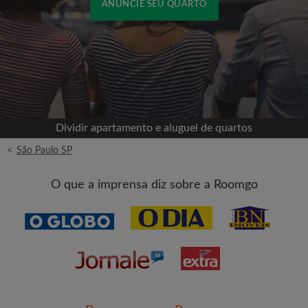
ANUNCIE SEU QUARTO
Cadastrar-se com o Facebook
Jamais publicaremos na sua linha do tempo sem
sua permissão
Dividir apartamento e aluguel de quartos
OU
<
São Paulo SP
Aluguel máximo por mês (R$)
O que a imprensa diz sobre a Roomgo
Nome