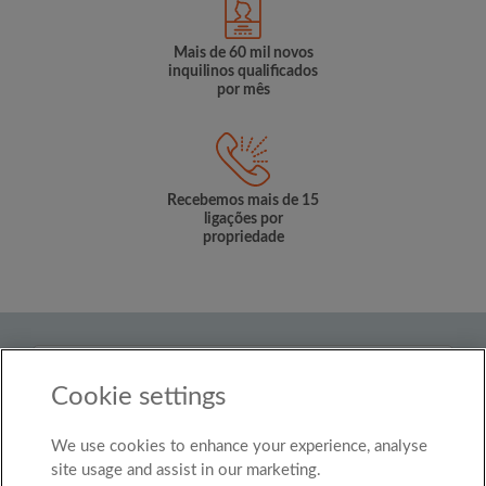
Mais de 60 mil novos
inquilinos qualificados
por mês
Recebemos mais de 15
ligações por
propriedade
País
Brasil
Cookie settings
We use cookies to enhance your experience, analyse
© Roomgo Limited 2025 - 21 Market Place, Stockport,
United Kingdom, SK1 1EU
site usage and assist in our marketing.