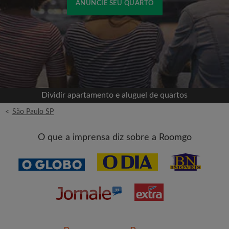
ANUNCIE SEU QUARTO
Cadastrar-se com o Facebook
Jamais publicaremos na sua linha do tempo sem
sua permissão
Dividir apartamento e aluguel de quartos
OU
<
São Paulo SP
Aluguel máximo por mês (R$)
O que a imprensa diz sobre a Roomgo
Nome