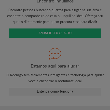
Encontre inquilinos
Encontre pessoas buscando quartos para alugar na sua área e
encontre o companheiro de casa ou inquilino ideal. Ofereça seu
É 100% grátis!
quarto diretamente para quem procura casa para dividir
Crie uma conta e comece a procurar
Envie mensagens ilimitadas para todos os
ANUNCIE SEU QUARTO
quartos
Receba alertas de novos quartos ou novas
mensagens
Solicite ilimitadas visitas aos quartos
Compartilhe seu perfil para aumentar suas
Estamos aqui para ajudar
changes de encontrar um quarto
O Roomgo tem ferramentas inteligentes e tecnologia para ajudar
você a encontrar o roommate ideal
Entenda como funciona