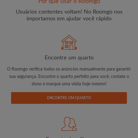
Por que usar o Roomgo
Usuários contentes voltam! No Roomgo nos
importamos em ajudar você rápido
E-mail
Senha
Encontre um quarto
O Roomgo verifica todos os anúncios manualmente para garantir
Li, entendi e concordo com os
Termos e Condições de
sua segurança. Encontre o quarto perfeito para você, contate o
uso
e com a
Política de Privadicade
dono e marque uma visita hoje mesmo!
CRIAR PERFIL
ENCONTRE UM QUARTO
Gostaria de receber ofertas exclusivas e atualizações de
conta por e-mail