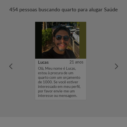
454 pessoas buscando quarto para alugar Saúde
21 anos
Lucas
21 anos
intercambista de
Olá, Meu nome é Lucas,
estou à procura de um
quarto com um orçamento
de 1000. Se você estiver
interessado em meu perfil,
por favor envie-me um
interesse ou mensagem.
Obrigado, Luca...