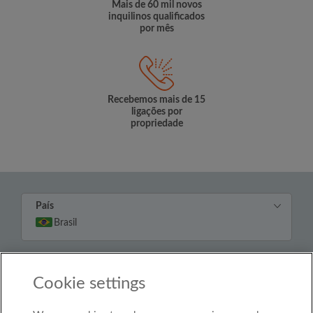
Mais de 60 mil novos
inquilinos qualificados
por mês
Recebemos mais de 15
ligações por
propriedade
País
Brasil
© Roomgo Limited 2025 - 21 Market Place, Stockport,
United Kingdom, SK1 1EU
Cookie settings