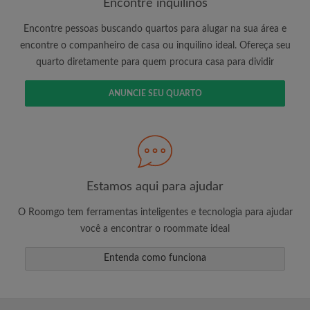
Encontre inquilinos
Encontre pessoas buscando quartos para alugar na sua área e
encontre o companheiro de casa ou inquilino ideal. Ofereça seu
É 100% grátis!
quarto diretamente para quem procura casa para dividir
Crie uma conta e comece a procurar
Envie mensagens ilimitadas para todos os
ANUNCIE SEU QUARTO
quartos
Receba alertas de novos quartos ou novas
mensagens
Solicite ilimitadas visitas aos quartos
Compartilhe seu perfil para aumentar suas
Estamos aqui para ajudar
changes de encontrar um quarto
O Roomgo tem ferramentas inteligentes e tecnologia para ajudar
você a encontrar o roommate ideal
Entenda como funciona