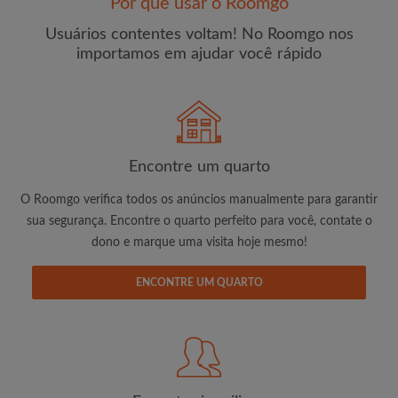
Por que usar o Roomgo
Usuários contentes voltam! No Roomgo nos
importamos em ajudar você rápido
E-mail
Senha
Encontre um quarto
O Roomgo verifica todos os anúncios manualmente para garantir
Li, entendi e concordo com os
Termos e Condições de
sua segurança. Encontre o quarto perfeito para você, contate o
uso
e com a
Política de Privadicade
dono e marque uma visita hoje mesmo!
CRIAR PERFIL
ENCONTRE UM QUARTO
Gostaria de receber ofertas exclusivas e atualizações de
conta por e-mail