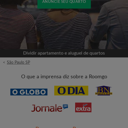
ANUNCIE SEU QUARTO
Cadastrar-se com o Facebook
Jamais publicaremos na sua linha do tempo sem
sua permissão
Dividir apartamento e aluguel de quartos
OU
<
São Paulo SP
Aluguel máximo por mês (R$)
O que a imprensa diz sobre a Roomgo
Nome