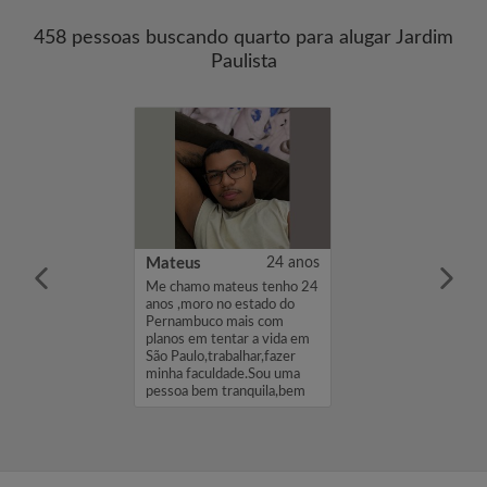
458 pessoas buscando quarto para alugar Jardim
Paulista
llacy Balbino de Souza
19 anos
Mateus
24 anos
mo Kauê. Estou
Me chamo mateus tenho 24
 quarto/kitnet
anos ,moro no estado do
ado ou não)
Pernambuco mais com
idade de Deus,
planos em tentar a vida em
agiário no
São Paulo,trabalhar,fazer
tualmente curso
minha faculdade.Sou uma
Computação.
pessoa bem tranquila,bem
calma ,te...