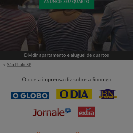
ANUNCIE SEU QUARTO
Cadastrar-se com o Facebook
Jamais publicaremos na sua linha do tempo sem
sua permissão
Dividir apartamento e aluguel de quartos
OU
<
São Paulo SP
Aluguel máximo por mês (R$)
O que a imprensa diz sobre a Roomgo
Nome