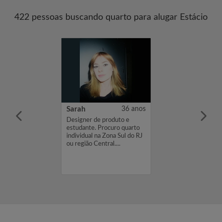
422 pessoas buscando quarto para alugar Estácio
23 anos
Sarah
36 anos
te e estou
Designer de produto e
rto...
estudante. Procuro quarto
individual na Zona Sul do RJ
ou região Central....