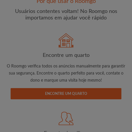
Por que usar o Roomgo
Usuários contentes voltam! No Roomgo nos
importamos em ajudar você rápido
E-mail
Senha
Encontre um quarto
O Roomgo verifica todos os anúncios manualmente para garantir
Li, entendi e concordo com os
Termos e Condições de
sua segurança. Encontre o quarto perfeito para você, contate o
uso
e com a
Política de Privadicade
dono e marque uma visita hoje mesmo!
CRIAR PERFIL
ENCONTRE UM QUARTO
Gostaria de receber ofertas exclusivas e atualizações de
conta por e-mail