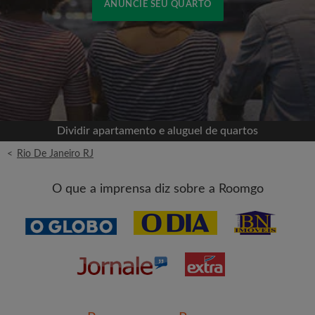
ANUNCIE SEU QUARTO
Cadastrar-se com o Facebook
Jamais publicaremos na sua linha do tempo sem
sua permissão
Dividir apartamento e aluguel de quartos
OU
<
Rio De Janeiro RJ
Aluguel máximo por mês (R$)
O que a imprensa diz sobre a Roomgo
Nome