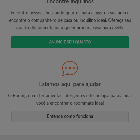
Encontre inquilinos
Encontre pessoas buscando quartos para alugar na sua área e
encontre o companheiro de casa ou inquilino ideal. Ofereça seu
É 100% grátis!
quarto diretamente para quem procura casa para dividir
Crie uma conta e comece a procurar
Envie mensagens ilimitadas para todos os
ANUNCIE SEU QUARTO
quartos
Receba alertas de novos quartos ou novas
mensagens
Solicite ilimitadas visitas aos quartos
Compartilhe seu perfil para aumentar suas
Estamos aqui para ajudar
changes de encontrar um quarto
O Roomgo tem ferramentas inteligentes e tecnologia para ajudar
você a encontrar o roommate ideal
Entenda como funciona