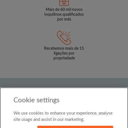
Mais de 60 mil novos
inquilinos qualificados
por mês
Recebemos mais de 15
ligações por
propriedade
País
Cookie settings
Brasil
We use cookies to enhance your experience, analyse
© Roomgo Limited 2025 - 21 Market Place, Stockport,
United Kingdom, SK1 1EU
site usage and assist in our marketing.