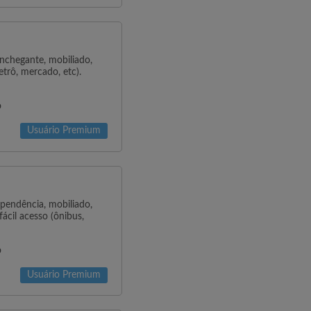
chegante, mobiliado,
etrô, mercado, etc).
o
Usuário Premium
endência, mobiliado,
ácil acesso (ônibus,
o
Usuário Premium