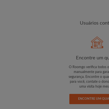
changes de encontra
Usuários con
Encontre um qu
O Roomgo verifica todos 
manualmente para gara
segurança. Encontre o quar
para você, contate o don
uma visita hoje me
ENCONTRE UM QU