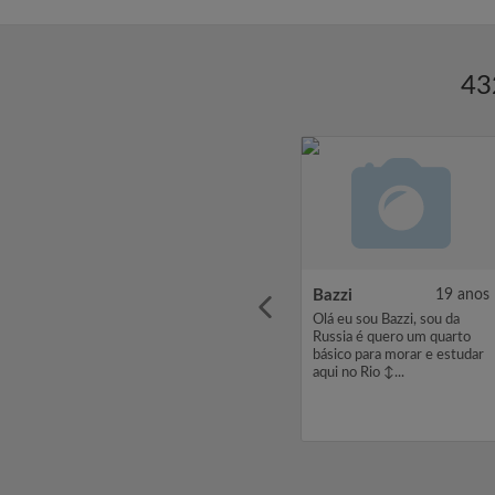
43
8 anos
Marcos Vinicius
27 anos
Bazzi
19 anos
no
Olá, Meu nome é Marcos
Olá eu sou Bazzi, sou da
tou à
Vinicius , estou à procura de
Russia é quero um quarto
o com
um quarto com um
básico para morar e estudar
00. Se
orçamento de 1500. Se
aqui no Rio ‍↕️...
sado em
você estiver interessado em
envie-
meu perfil, por favor envie-
me um interesse ou
mensagem. Obr...