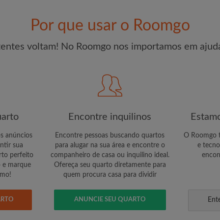
r um quarto
Por que usar o Roomgo
CRIA
tentes voltam! No Roomgo nos importamos em ajuda
Gostaria de receber oferta
conta por e-mail
arto
Encontre inquilinos
Estamo
os anúncios
Encontre pessoas buscando quartos
O Roomgo te
ntir sua
para alugar na sua área e encontre o
e tecno
to perfeito
companheiro de casa ou inquilino ideal.
encon
o e marque
Ofereça seu quarto diretamente para
smo!
quem procura casa para dividir
ARTO
ANUNCIE SEU QUARTO
Ent