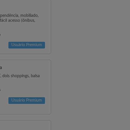
endência, mobiliado,
ácil acesso (ônibus,
o
Usuário Premium
a
 dois shoppings, balsa
o
Usuário Premium