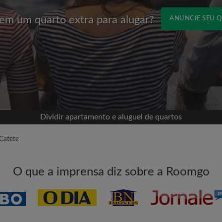
em um quarto extra para alugar?
ANUNCIE SEU 
Nome
om o Facebook
sua linha do tempo sem
missão
eu quarto
Dividir apartamento e aluguel de quartos
ece a procurar
Catete
tadas para todos os
E-mail
O que a imprensa diz sobre a Roomgo
vos quartos ou novas
Senha
itas aos quartos
l para aumentar suas
Li, entendi e concordo c
e com a
Política de Privadica