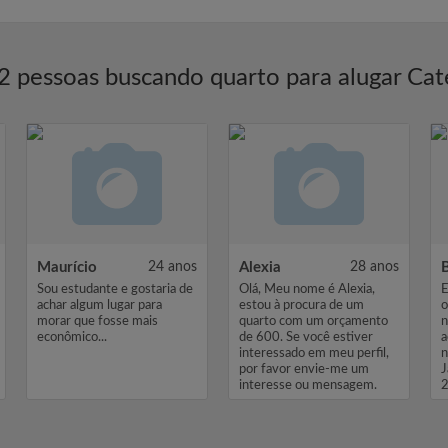
2 pessoas buscando quarto para alugar Cat
Maurício
24 anos
Alexia
28 anos
B
Sou estudante e gostaria de
Olá, Meu nome é Alexia,
E
achar algum lugar para
estou à procura de um
o
morar que fosse mais
quarto com um orçamento
n
econômico...
de 600. Se você estiver
a
interessado em meu perfil,
n
por favor envie-me um
J
interesse ou mensagem.
2
Obrigado, Alex...