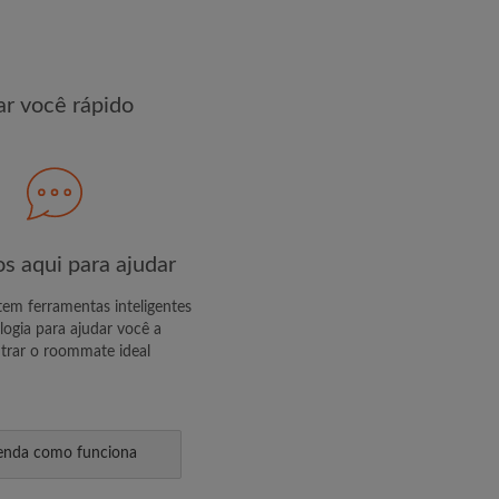
R PERFIL
r você rápido
s exclusivas e atualizações de
s aqui para ajudar
m ferramentas inteligentes
logia para ajudar você a
trar o roommate ideal
enda como funciona