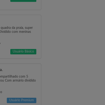
quadra da praia, super
Dividido com meninas
o
Usuário Básico
a.
ompartilhado com 5
rou Com armário dividido
no
Usuário Premium