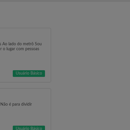
s Ao lado do metrô Sou
ar o lugar com pessoas
Usuário Básico
 Não é para dividir
Usuário Básico