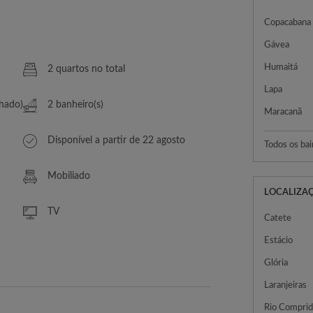
Copacabana
Gávea
Humaitá
2 quartos no total
Lapa
lhado)
2 banheiro(s)
Maracanã
Disponível a partir de 22 agosto
Todos os bai
Mobiliado
LOCALIZA
TV
Catete
Estácio
Glória
Laranjeiras
Rio Compri