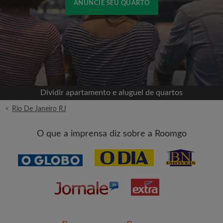
ANUNCIE SEU QUARTO
Cadastrar-se com o Facebook
Jamais publicaremos na sua linha do tempo sem
sua permissão
Dividir apartamento e aluguel de quartos
OU
<
Rio De Janeiro RJ
Aluguel máximo por mês (R$)
O que a imprensa diz sobre a Roomgo
Nome