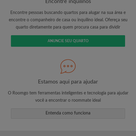
Encontre inquilinos
Encontre pessoas buscando quartos para alugar na sua área e
encontre o companheiro de casa ou inquilino ideal. Ofereça seu
É 100% grátis!
quarto diretamente para quem procura casa para dividir
Crie uma conta e comece a procurar
Envie mensagens ilimitadas para todos os
ANUNCIE SEU QUARTO
quartos
Receba alertas de novos quartos ou novas
mensagens
Solicite ilimitadas visitas aos quartos
Compartilhe seu perfil para aumentar suas
Estamos aqui para ajudar
changes de encontrar um quarto
O Roomgo tem ferramentas inteligentes e tecnologia para ajudar
você a encontrar o roommate ideal
Entenda como funciona