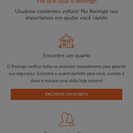
Por que usar o Roomgo
Usuários contentes voltam! No Roomgo nos
importamos em ajudar você rápido
E-mail
Senha
Encontre um quarto
O Roomgo verifica todos os anúncios manualmente para garantir
Li, entendi e concordo com os
Termos e Condições de
sua segurança. Encontre o quarto perfeito para você, contate o
uso
e com a
Política de Privadicade
dono e marque uma visita hoje mesmo!
CRIAR PERFIL
ENCONTRE UM QUARTO
Gostaria de receber ofertas exclusivas e atualizações de
conta por e-mail