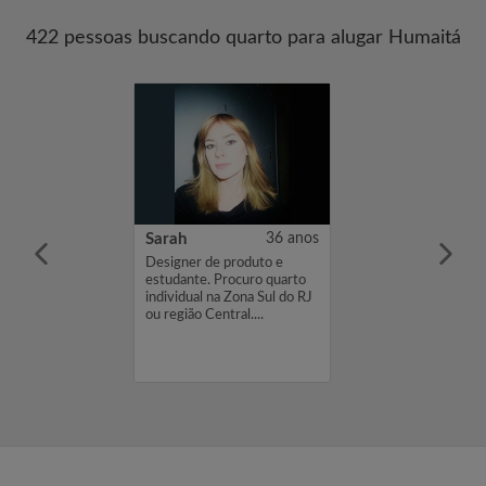
422 pessoas buscando quarto para alugar Humaitá
23 anos
Sarah
36 anos
te e estou
Designer de produto e
rto...
estudante. Procuro quarto
individual na Zona Sul do RJ
ou região Central....