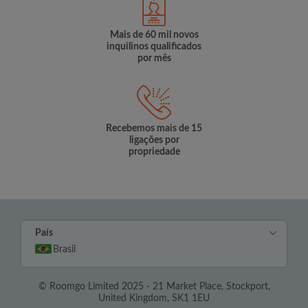
Mais de 60 mil novos
inquilinos qualificados
por mês
Recebemos mais de 15
ligações por
propriedade
País
Brasil
© Roomgo Limited 2025 - 21 Market Place, Stockport,
United Kingdom, SK1 1EU