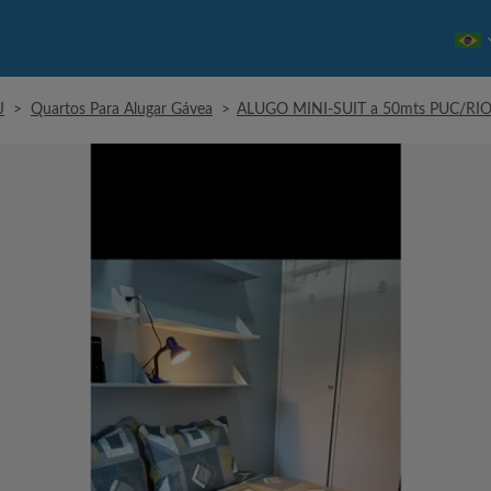
J
>
Quartos Para Alugar Gávea
>
ALUGO MINI-SUIT a 50mts PUC/RI