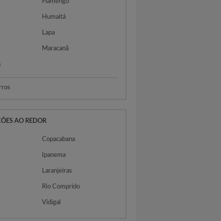
Flamengo
Humaitá
Lapa
Maracanã
a
rros
ÇÕES AO REDOR
Copacabana
Ipanema
Laranjeiras
Rio Comprido
Vidigal