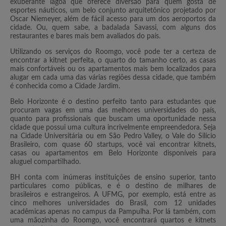
exuberante lagoa que oferece diversão para quem gosta de
esportes náuticos, um belo conjunto arquitetônico projetado por
Oscar Niemeyer, além de fácil acesso para um dos aeroportos da
cidade. Ou, quem sabe, a badalada Savassi, com alguns dos
restaurantes e bares mais bem avaliados do país.
Utilizando os serviços do Roomgo, você pode ter a certeza de
encontrar a kitnet perfeita, o quarto do tamanho certo, as casas
mais confortáveis ou os apartamentos mais bem localizados para
alugar em cada uma das várias regiões dessa cidade, que também
é conhecida como a Cidade Jardim.
Belo Horizonte é o destino perfeito tanto para estudantes que
procuram vagas em uma das melhores universidades do país,
quanto para profissionais que buscam uma oportunidade nessa
cidade que possui uma cultura incrivelmente empreendedora. Seja
na Cidade Universitária ou em São Pedro Valley, o Vale do Silício
Brasileiro, com quase 60 startups, você vai encontrar kitnets,
casas ou apartamentos em Belo Horizonte disponíveis para
aluguel compartilhado.
BH conta com inúmeras instituições de ensino superior, tanto
particulares como públicas, e é o destino de milhares de
brasileiros e estrangeiros. A UFMG, por exemplo, está entre as
cinco melhores universidades do Brasil, com 12 unidades
acadêmicas apenas no campus da Pampulha. Por lá também, com
uma mãozinha do Roomgo, você encontrará quartos e kitnets