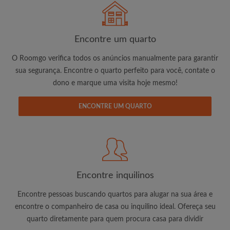
É 100% grátis!
Encontre um quarto
Crie uma conta e comece a procurar
O Roomgo verifica todos os anúncios manualmente para garantir
Envie mensagens ilimitadas para todos os
sua segurança. Encontre o quarto perfeito para você, contate o
quartos
dono e marque uma visita hoje mesmo!
Receba alertas de novos quartos ou novas
mensagens
ENCONTRE UM QUARTO
Solicite ilimitadas visitas aos quartos
Compartilhe seu perfil para aumentar suas
changes de encontrar um quarto
Encontre inquilinos
Encontre pessoas buscando quartos para alugar na sua área e
encontre o companheiro de casa ou inquilino ideal. Ofereça seu
quarto diretamente para quem procura casa para dividir