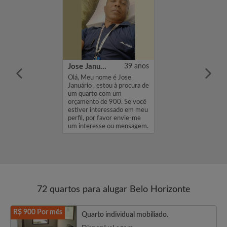
LA
36 anos
Jose Januário
39 anos
rsando 2
Olá, Meu nome é Jose
erente de
Januário , estou à procura de
de burguer king
um quarto com um
orçamento de 900. Se você
estiver interessado em meu
perfil, por favor envie-me
um interesse ou mensagem.
Obriga...
72 quartos para alugar Belo Horizonte
R$ 900 Por mês
Quarto individual mobiliado.