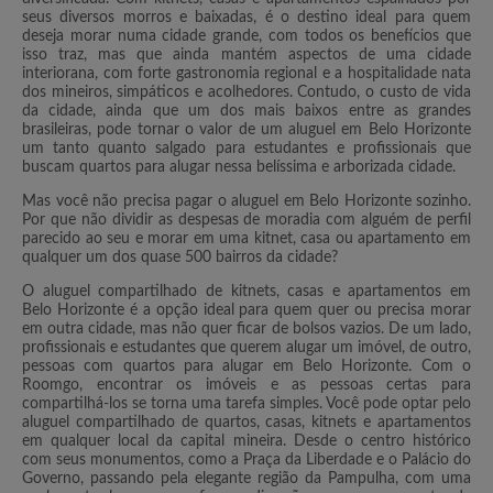
seus diversos morros e baixadas, é o destino ideal para quem
deseja morar numa cidade grande, com todos os benefícios que
isso traz, mas que ainda mantém aspectos de uma cidade
interiorana, com forte gastronomia regional e a hospitalidade nata
dos mineiros, simpáticos e acolhedores. Contudo, o custo de vida
da cidade, ainda que um dos mais baixos entre as grandes
brasileiras, pode tornar o valor de um aluguel em Belo Horizonte
um tanto quanto salgado para estudantes e profissionais que
buscam quartos para alugar nessa belíssima e arborizada cidade.
Mas você não precisa pagar o aluguel em Belo Horizonte sozinho.
Por que não dividir as despesas de moradia com alguém de perfil
parecido ao seu e morar em uma kitnet, casa ou apartamento em
qualquer um dos quase 500 bairros da cidade?
O aluguel compartilhado de kitnets, casas e apartamentos em
Belo Horizonte é a opção ideal para quem quer ou precisa morar
em outra cidade, mas não quer ficar de bolsos vazios. De um lado,
profissionais e estudantes que querem alugar um imóvel, de outro,
pessoas com quartos para alugar em Belo Horizonte. Com o
Roomgo, encontrar os imóveis e as pessoas certas para
compartilhá-los se torna uma tarefa simples. Você pode optar pelo
aluguel compartilhado de quartos, casas, kitnets e apartamentos
em qualquer local da capital mineira. Desde o centro histórico
com seus monumentos, como a Praça da Liberdade e o Palácio do
Governo, passando pela elegante região da Pampulha, com uma