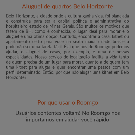
Aluguel de quartos Belo Horizonte
Belo Horizonte, a cidade onde a cultura ganha vida, foi planejada
e construída para ser a capital política e administrativa do
hospitaleiro estado de Minas Gerais. São muitos os motivos que
fazem de BH, como é conhecida, o lugar ideal para morar e o
E-mail
aluguel é uma ótima opção. Contudo, encontrar a casa, kitnet ou
apartamento certo para você na sexta maior cidade brasileira
pode não ser uma tarefa fácil. É aí que nós do Roomgo podemos
ajudar, o aluguel de casas, por exemplo, é uma de nossas
Senha
especialidades. Nosso serviço de localização facilita a vida tanto
de quem precisa de um lugar para morar, quanto a de quem tem
uma kitnet para alugar e quer encontrar uma pessoa com um
Li, entendi e concordo com os
Termos e Condições de
perfil determinado. Então, por que não alugar uma kitnet em Belo
uso
e com a
Política de Privadicade
Horizonte?
CRIAR PERFIL
Por que usar o Roomgo
Gostaria de receber ofertas exclusivas e atualizações de
conta por e-mail
Usuários contentes voltam! No Roomgo nos
importamos em ajudar você rápido