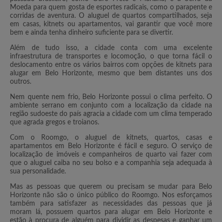
Moeda para quem gosta de esportes radicais, como o parapente e
corridas de aventura. O aluguel de quartos compartilhados, seja
em casas, kitnets ou apartamentos, vai garantir que você more
bem e ainda tenha dinheiro suficiente para se divertir.
Além de tudo isso, a cidade conta com uma excelente
infraestrutura de transportes e locomoção, o que torna fácil o
deslocamento entre os vários bairros com opções de kitnets para
alugar em Belo Horizonte, mesmo que bem distantes uns dos
outros.
Nem quente nem frio, Belo Horizonte possui o clima perfeito. O
ambiente serrano em conjunto com a localização da cidade na
região sudoeste do país agracia a cidade com um clima temperado
que agrada gregos e troianos.
Com o Roomgo, o aluguel de kitnets, quartos, casas e
apartamentos em Belo Horizonte é fácil e seguro. O serviço de
localização de imóveis e companheiros de quarto vai fazer com
que o aluguel caiba no seu bolso e a companhia seja adequada à
sua personalidade.
Mas as pessoas que querem ou precisam se mudar para Belo
Horizonte não são o único público do Roomgo. Nos esforçamos
também para satisfazer as necessidades das pessoas que já
moram lá, possuem quartos para alugar em Belo Horizonte e
estão à procura de alguém para dividir as despesas e ganhar um