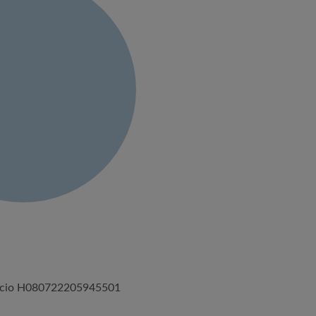
úncio H080722205945501