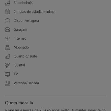
8 banheiro(s)
2 meses de estadia mínima
Disponível agora
Garagem
Internet
Mobiliado
Quarto c/ suíte
Quintal
TV
Varanda/ sacada
Quem mora lá
6 rapazes e moças, de 25 a 65 anos, misto , fumantes somente do