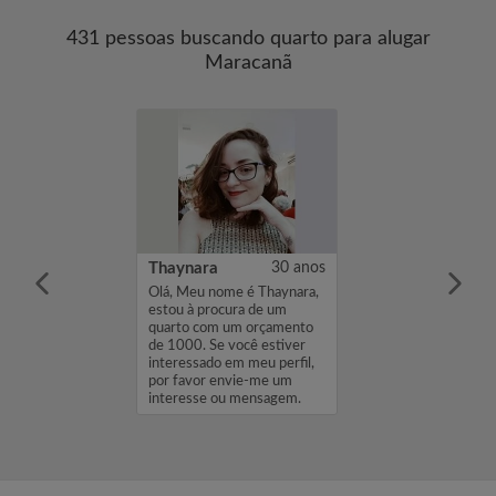
431 pessoas buscando quarto para alugar
Maracanã
30 anos
Thaynara
30 anos
ome é Nathasha,
Olá, Meu nome é Thaynara,
cura de um
estou à procura de um
 um orçamento
quarto com um orçamento
você estiver
de 1000. Se você estiver
 em meu perfil,
interessado em meu perfil,
envie-me um
por favor envie-me um
ou mensagem.
interesse ou mensagem.
...
Obrigado, T...