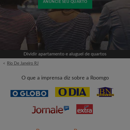
ANUNCIE SEU QUARTO
Cadastrar-se com o Facebook
Jamais publicaremos na sua linha do tempo sem
sua permissão
Dividir apartamento e aluguel de quartos
OU
<
Rio De Janeiro RJ
Aluguel máximo por mês (R$)
O que a imprensa diz sobre a Roomgo
Nome