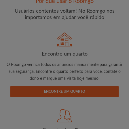
Por que usar o Roomgo
Usuários contentes voltam! No Roomgo nos
importamos em ajudar você rápido
E-mail
Senha
Encontre um quarto
O Roomgo verifica todos os anúncios manualmente para garantir
Li, entendi e concordo com os
Termos e Condições de
sua segurança. Encontre o quarto perfeito para você, contate o
uso
e com a
Política de Privadicade
dono e marque uma visita hoje mesmo!
CRIAR PERFIL
ENCONTRE UM QUARTO
Gostaria de receber ofertas exclusivas e atualizações de
conta por e-mail