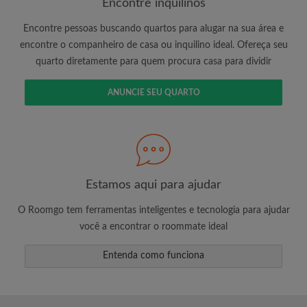
Encontre inquilinos
Encontre pessoas buscando quartos para alugar na sua área e
encontre o companheiro de casa ou inquilino ideal. Ofereça seu
É 100% grátis!
quarto diretamente para quem procura casa para dividir
Crie uma conta e comece a procurar
Envie mensagens ilimitadas para todos os
ANUNCIE SEU QUARTO
quartos
Receba alertas de novos quartos ou novas
mensagens
Solicite ilimitadas visitas aos quartos
Compartilhe seu perfil para aumentar suas
Estamos aqui para ajudar
changes de encontrar um quarto
O Roomgo tem ferramentas inteligentes e tecnologia para ajudar
você a encontrar o roommate ideal
Entenda como funciona