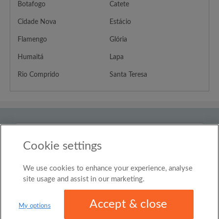
Botafogo
Catete
Cidade Nova
Estácio
Flamengo
Glória
Humaitá
Lapa
Rio Comprido
Santa Teresa
País
Brasil
Cookie settings
We use cookies to enhance your experience, analyse
© Roomgo Limited 2025 - 21 Market Place, Stockport,
United Kingdom, SK1 1EU
site usage and assist in our marketing.
Accept & close
My options