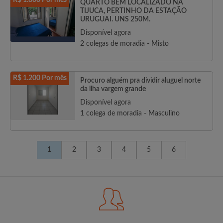
R$ 1.800 Por mês
QUARTO BEM LOCALIZADO NA
TIJUCA, PERTINHO DA ESTAÇÃO
URUGUAI. UNS 250M.
Disponível agora
2 colegas de moradia - Misto
R$ 1.200 Por mês
Procuro alguém pra dividir aluguel norte
da ilha vargem grande
Disponível agora
1 colega de moradia - Masculino
1
2
3
4
5
6