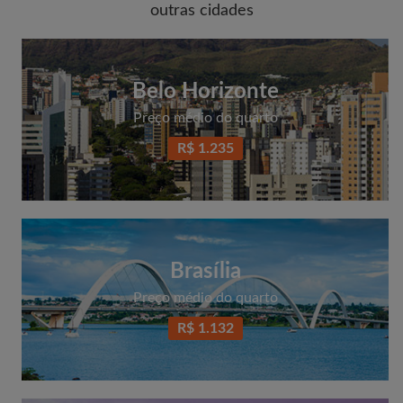
outras cidades
E-mail
Belo Horizonte
Preço médio do quarto
Senha
R$ 1.235
Li, entendi e concordo com os
Termos e Condições de
uso
e com a
Política de Privadicade
CRIAR PERFIL
Brasília
Gostaria de receber ofertas exclusivas e atualizações de
conta por e-mail
Preço médio do quarto
R$ 1.132