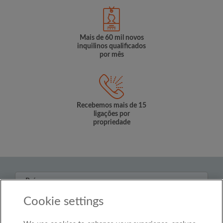
Mais de 60 mil novos
inquilinos qualificados
por mês
Recebemos mais de 15
ligações por
propriedade
País
Brasil
Cookie settings
© Roomgo Limited 2025 - 21 Market Place, Stockport,