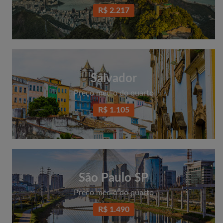
R$ 2.217
Salvador
Preço médio do quarto
R$ 1.105
São Paulo SP
Preço médio do quarto
R$ 1.490