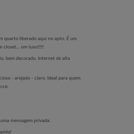
 quarto liberado aqui no apto. É um
closet... um luxo!!!!!
o, bem decorado. Internet de alta
ioso - arejado - claro. Ideal para quem
icce.
a uma mensagem privada.
ápido!