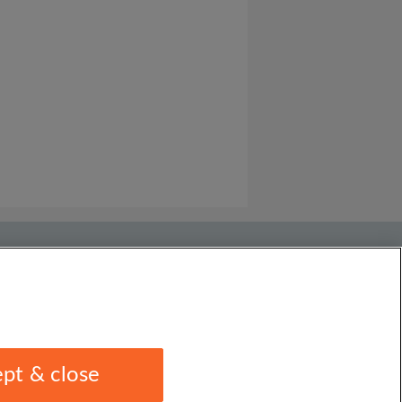
pt & close
1 1EU