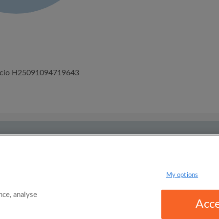
úncio H25091094719643
 e Condições de uso
Políticas de privacidade
My options
ce, analyse
Acce
omgo Limited 2025 - 21 Market Place, Stockport, United Kingdom, SK