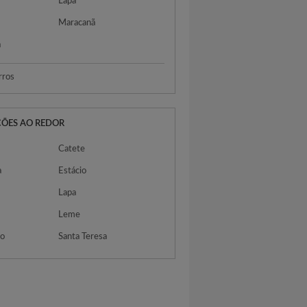
Lapa
Maracanã
a
rros
ÇÕES AO REDOR
Catete
a
Estácio
Lapa
Leme
do
Santa Teresa