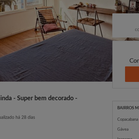
CO
Con
linda - Super bem decorado -
BAIRROS M
ualizado há 28 dias
Copacabana
Gávea