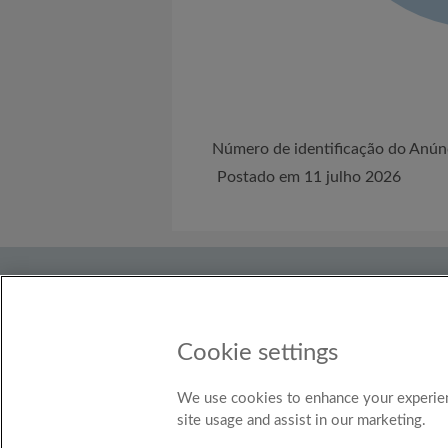
Número de identificação do An
Postado em 11 julho 2026
Sobre nós
Precisa de ajuda?
Termos
Descubra
Blog do Roomgo
Cookie settings
País
Brasil
We use cookies to enhance your experien
site usage and assist in our marketing.
© Ro