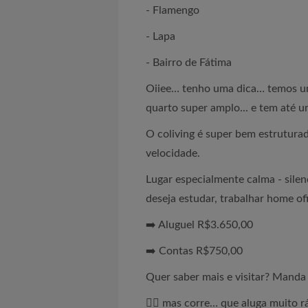
- Flamengo
- Lapa
- Bairro de Fátima
Oiiee… tenho uma dica… temos um
quarto super amplo... e tem até um 
O coliving é super bem estruturad
velocidade.
Lugar especialmente calma - silenc
deseja estudar, trabalhar home of
➡️ Aluguel R$3.650,00
➡️ Contas R$750,00
Quer saber mais e visitar? Mand
🏃‍♀️ mas corre… que aluga muito r