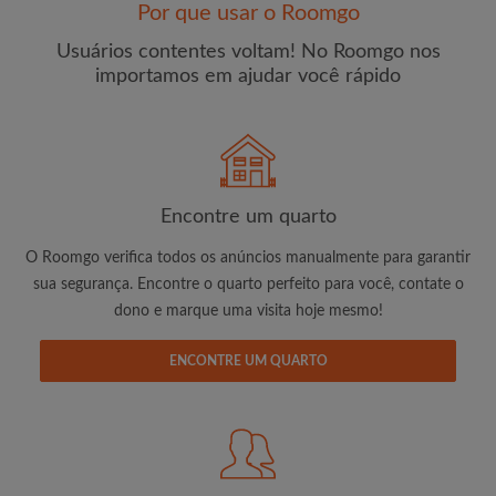
Por que usar o Roomgo
Usuários contentes voltam! No Roomgo nos
importamos em ajudar você rápido
E-mail
Senha
Encontre um quarto
O Roomgo verifica todos os anúncios manualmente para garantir
Li, entendi e concordo com os
Termos e Condições de
uso
e com a
Política de Privadicade
sua segurança. Encontre o quarto perfeito para você, contate o
dono e marque uma visita hoje mesmo!
CRIAR PERFIL
ENCONTRE UM QUARTO
Gostaria de receber ofertas exclusivas e atualizações de
conta por e-mail