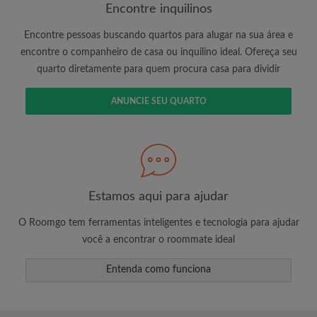
Encontre inquilinos
Encontre pessoas buscando quartos para alugar na sua área e
É 100% grátis!
encontre o companheiro de casa ou inquilino ideal. Ofereça seu
quarto diretamente para quem procura casa para dividir
Crie uma conta e comece a procurar
Envie mensagens ilimitadas para todos os
ANUNCIE SEU QUARTO
quartos
Receba alertas de novos quartos ou novas
mensagens
Solicite ilimitadas visitas aos quartos
Compartilhe seu perfil para aumentar suas
changes de encontrar um quarto
Estamos aqui para ajudar
O Roomgo tem ferramentas inteligentes e tecnologia para ajudar
você a encontrar o roommate ideal
Entenda como funciona