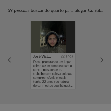
59 pessoas buscando quarto para alugar Curitiba
19 anos
José Victor Correia Coutinho
22 anos
lan tenho 19
Estou procurando um lugar
 procurando uma
calmo assim como eu para o
pq fui
centro pois aonde eu
 e levaram todo
trabalho com colega colegas
o em São Paulo.
compreensíveis e legais
udando pra
tenho 22 anos sou natural
 perto da mnh
do cariri estou aqui há quat...