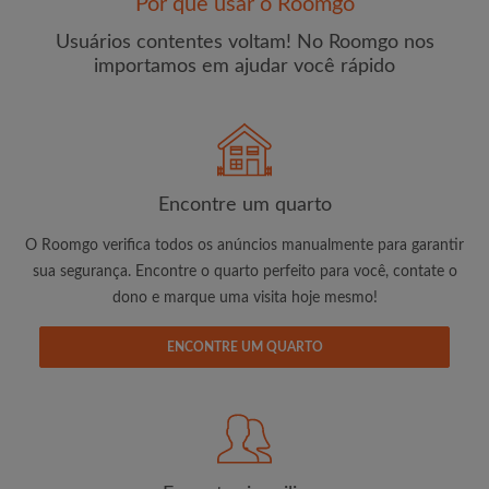
Por que usar o Roomgo
Usuários contentes voltam! No Roomgo nos
importamos em ajudar você rápido
E-mail
Senha
Encontre um quarto
O Roomgo verifica todos os anúncios manualmente para garantir
Li, entendi e concordo com os
Termos e Condições de
sua segurança. Encontre o quarto perfeito para você, contate o
uso
e com a
Política de Privadicade
dono e marque uma visita hoje mesmo!
CRIAR PERFIL
ENCONTRE UM QUARTO
Gostaria de receber ofertas exclusivas e atualizações de
conta por e-mail