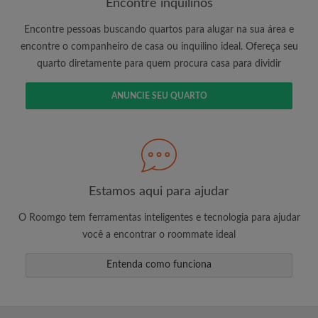
Encontre inquilinos
Encontre pessoas buscando quartos para alugar na sua área e
encontre o companheiro de casa ou inquilino ideal. Ofereça seu
É 100% grátis!
quarto diretamente para quem procura casa para dividir
Crie uma conta e comece a procurar
Envie mensagens ilimitadas para todos os
ANUNCIE SEU QUARTO
quartos
Receba alertas de novos quartos ou novas
mensagens
Solicite ilimitadas visitas aos quartos
Compartilhe seu perfil para aumentar suas
Estamos aqui para ajudar
changes de encontrar um quarto
O Roomgo tem ferramentas inteligentes e tecnologia para ajudar
você a encontrar o roommate ideal
Entenda como funciona