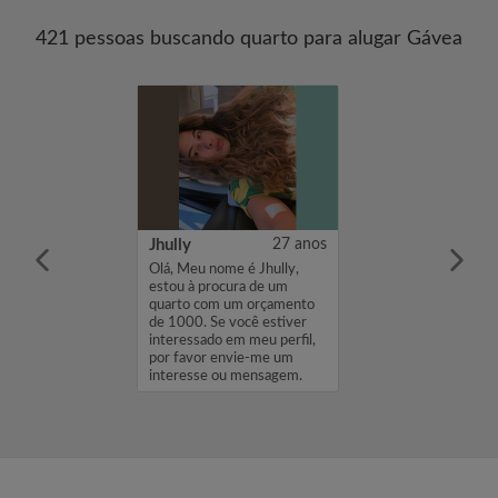
421 pessoas buscando quarto para alugar Gávea
aujo
38 anos
Jhully
27 anos
rto para casal
Olá, Meu nome é Jhully,
erencialmente na
estou à procura de um
uca....
quarto com um orçamento
de 1000. Se você estiver
interessado em meu perfil,
por favor envie-me um
interesse ou mensagem.
Obrigado, Jhu...