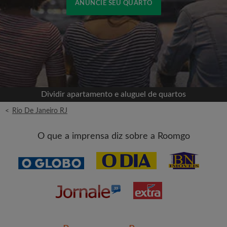
ANUNCIE SEU QUARTO
Cadastrar-se com o Facebook
Jamais publicaremos na sua linha do tempo sem
sua permissão
Dividir apartamento e aluguel de quartos
OU
<
Rio De Janeiro RJ
Aluguel máximo por mês (R$)
O que a imprensa diz sobre a Roomgo
Nome