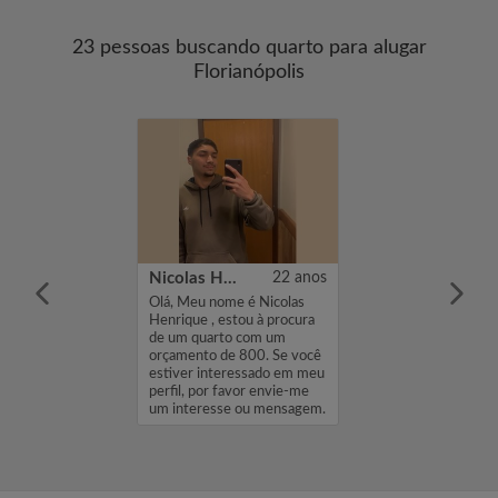
23 pessoas buscando quarto para alugar
Florianópolis
18 anos
Nicolas Henrique
22 anos
S pra morar
Olá, Meu nome é Nicolas
Florianópolis e
Henrique , estou à procura
tetura e
de um quarto com um
a UFSC...
orçamento de 800. Se você
estiver interessado em meu
perfil, por favor envie-me
um interesse ou mensagem.
Obr...