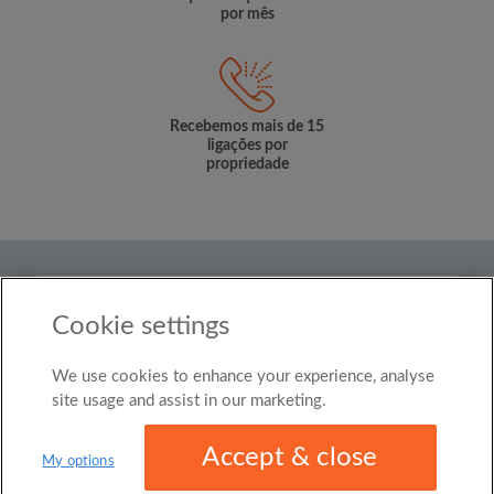
por mês
Recebemos mais de 15
ligações por
propriedade
País
Cookie settings
Brasil
We use cookies to enhance your experience, analyse
© Roomgo Limited 2025 - 21 Market Place, Stockport,
United Kingdom, SK1 1EU
site usage and assist in our marketing.
Accept & close
My options