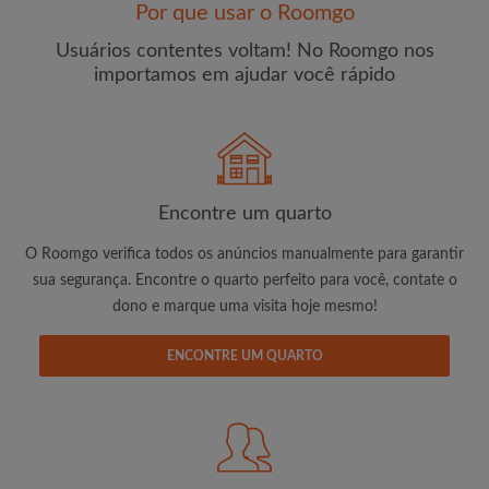
Por que usar o Roomgo
Usuários contentes voltam! No Roomgo nos
importamos em ajudar você rápido
E-mail
Senha
Encontre um quarto
O Roomgo verifica todos os anúncios manualmente para garantir
Li, entendi e concordo com os
Termos e Condições de
uso
e com a
Política de Privadicade
sua segurança. Encontre o quarto perfeito para você, contate o
dono e marque uma visita hoje mesmo!
CRIAR PERFIL
ENCONTRE UM QUARTO
Gostaria de receber ofertas exclusivas e atualizações de
conta por e-mail