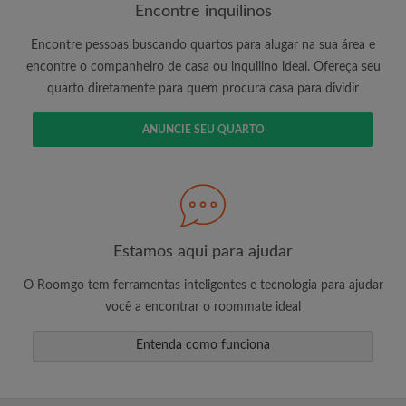
Encontre inquilinos
Encontre pessoas buscando quartos para alugar na sua área e
É 100% grátis!
encontre o companheiro de casa ou inquilino ideal. Ofereça seu
quarto diretamente para quem procura casa para dividir
Crie uma conta e comece a procurar
Envie mensagens ilimitadas para todos os
ANUNCIE SEU QUARTO
quartos
Receba alertas de novos quartos ou novas
mensagens
Solicite ilimitadas visitas aos quartos
Compartilhe seu perfil para aumentar suas
changes de encontrar um quarto
Estamos aqui para ajudar
O Roomgo tem ferramentas inteligentes e tecnologia para ajudar
você a encontrar o roommate ideal
Entenda como funciona