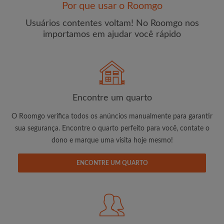
Por que usar o Roomgo
Usuários contentes voltam! No Roomgo nos
importamos em ajudar você rápido
E-mail
Senha
Encontre um quarto
O Roomgo verifica todos os anúncios manualmente para garantir
Li, entendi e concordo com os
Termos e Condições de
uso
e com a
Política de Privadicade
sua segurança. Encontre o quarto perfeito para você, contate o
dono e marque uma visita hoje mesmo!
CRIAR PERFIL
ENCONTRE UM QUARTO
Gostaria de receber ofertas exclusivas e atualizações de
conta por e-mail