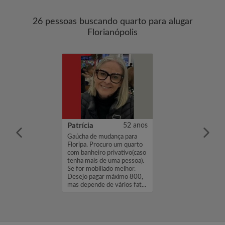
26 pessoas buscando quarto para alugar
Florianópolis
21 anos
Patrícia
52 anos
o o que falar,
Gaúcha de mudança para
amília é do Rio
Floripa. Procuro um quarto
ul e estou com
com banheiro privativo(caso
idade boa para
tenha mais de uma pessoa).
loripa, procuro
Se for mobiliado melhor.
ara dividir casa
Desejo pagar máximo 800,
lita...
mas depende de vários fat...