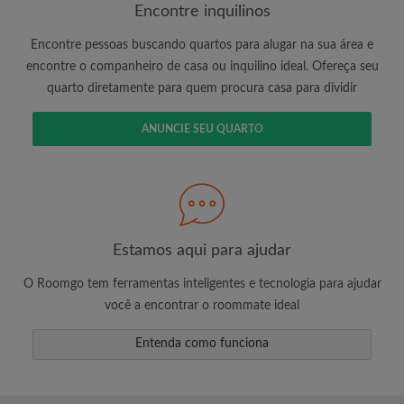
Encontre inquilinos
Encontre pessoas buscando quartos para alugar na sua área e
É 100% grátis!
encontre o companheiro de casa ou inquilino ideal. Ofereça seu
quarto diretamente para quem procura casa para dividir
Crie uma conta e comece a procurar
Envie mensagens ilimitadas para todos os
ANUNCIE SEU QUARTO
quartos
Receba alertas de novos quartos ou novas
mensagens
Solicite ilimitadas visitas aos quartos
Compartilhe seu perfil para aumentar suas
changes de encontrar um quarto
Estamos aqui para ajudar
O Roomgo tem ferramentas inteligentes e tecnologia para ajudar
você a encontrar o roommate ideal
Entenda como funciona