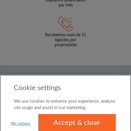
inquilinos qualificados
por mês
Recebemos mais de 15
ligações por
propriedade
País
Brasil
Cookie settings
We use cookies to enhance your experience, analyse
© Roomgo Limited 2025 - 21 Market Place, Stockport,
United Kingdom, SK1 1EU
site usage and assist in our marketing.
Accept & close
My options