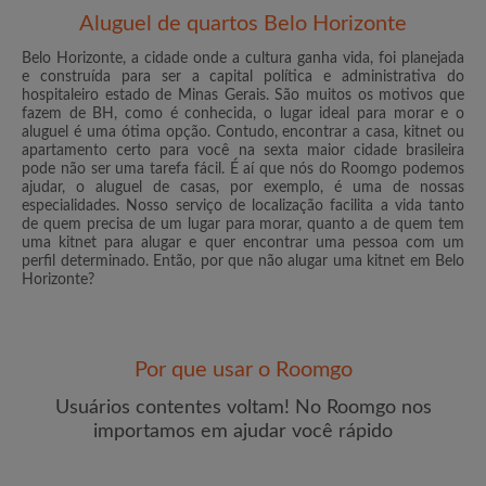
Aluguel de quartos Belo Horizonte
Belo Horizonte, a cidade onde a cultura ganha vida, foi planejada
e construída para ser a capital política e administrativa do
hospitaleiro estado de Minas Gerais. São muitos os motivos que
fazem de BH, como é conhecida, o lugar ideal para morar e o
E-mail
aluguel é uma ótima opção. Contudo, encontrar a casa, kitnet ou
apartamento certo para você na sexta maior cidade brasileira
pode não ser uma tarefa fácil. É aí que nós do Roomgo podemos
ajudar, o aluguel de casas, por exemplo, é uma de nossas
Senha
especialidades. Nosso serviço de localização facilita a vida tanto
de quem precisa de um lugar para morar, quanto a de quem tem
uma kitnet para alugar e quer encontrar uma pessoa com um
Li, entendi e concordo com os
Termos e Condições de
perfil determinado. Então, por que não alugar uma kitnet em Belo
uso
e com a
Política de Privadicade
Horizonte?
CRIAR PERFIL
Por que usar o Roomgo
Gostaria de receber ofertas exclusivas e atualizações de
conta por e-mail
Usuários contentes voltam! No Roomgo nos
importamos em ajudar você rápido