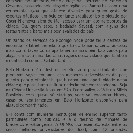
com seus monumentos, como a Praça da Liberdade e o Palácio do
Governo, passando pela elegante região da Pampulha, com uma
exuberante lagoa que oferece diversão para quem gosta de
esportes náuticos, um belo conjunto arquitetônico projetado por
Oscar Niemeyer, além de fácil acesso para um dos aeroportos da
cidade. Ou, quem sabe, a badalada Savassi, com alguns dos
restaurantes e bares mais bem avaliados do país.
Utilizando os serviços do Roomgo, você pode ter a certeza de
encontrar a kitnet perfeita, o quarto do tamanho certo, as casas
mais confortáveis ou os apartamentos mais bem localizados para
alugar em cada uma das várias regiões dessa cidade, que também
é conhecida como a Cidade Jardim.
Belo Horizonte é o destino perfeito tanto para estudantes que
procuram vagas em uma das melhores universidades do país,
quanto para profissionais que buscam uma oportunidade nessa
cidade que possui uma cultura incrivelmente empreendedora. Seja
na Cidade Universitária ou em São Pedro Valley, o Vale do Silício
Brasileiro, com quase 60 startups, você vai encontrar kitnets,
casas ou apartamentos em Belo Horizonte disponíveis para
aluguel compartilhado.
BH conta com inúmeras instituições de ensino superior, tanto
particulares como públicas, e é o destino de milhares de
brasileiros e estrangeiros. A UFMG, por exemplo, está entre as
cinco melhores universidades do Brasil, com 12 unidades