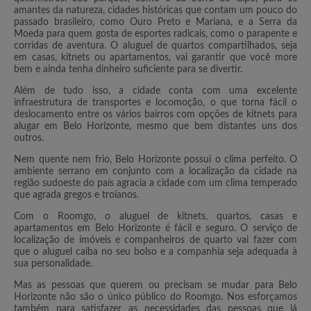
amantes da natureza, cidades históricas que contam um pouco do
passado brasileiro, como Ouro Preto e Mariana, e a Serra da
Moeda para quem gosta de esportes radicais, como o parapente e
corridas de aventura. O aluguel de quartos compartilhados, seja
em casas, kitnets ou apartamentos, vai garantir que você more
bem e ainda tenha dinheiro suficiente para se divertir.
Além de tudo isso, a cidade conta com uma excelente
infraestrutura de transportes e locomoção, o que torna fácil o
deslocamento entre os vários bairros com opções de kitnets para
alugar em Belo Horizonte, mesmo que bem distantes uns dos
outros.
Nem quente nem frio, Belo Horizonte possui o clima perfeito. O
ambiente serrano em conjunto com a localização da cidade na
região sudoeste do país agracia a cidade com um clima temperado
que agrada gregos e troianos.
Com o Roomgo, o aluguel de kitnets, quartos, casas e
apartamentos em Belo Horizonte é fácil e seguro. O serviço de
localização de imóveis e companheiros de quarto vai fazer com
que o aluguel caiba no seu bolso e a companhia seja adequada à
sua personalidade.
Mas as pessoas que querem ou precisam se mudar para Belo
Horizonte não são o único público do Roomgo. Nos esforçamos
também para satisfazer as necessidades das pessoas que já