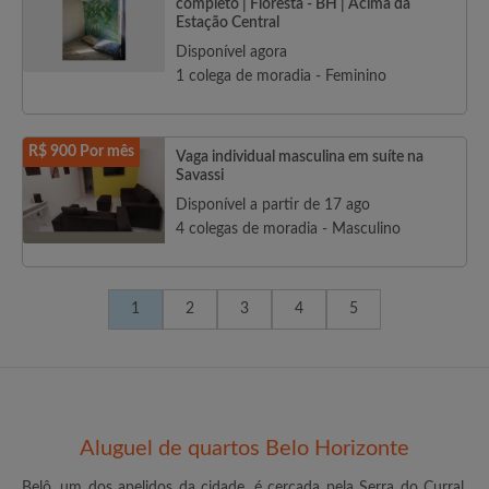
completo | Floresta - BH | Acima da
Estação Central
Disponível agora
1 colega de moradia - Feminino
R$ 900 Por mês
Vaga individual masculina em suíte na
Savassi
Disponível a partir de 17 ago
4 colegas de moradia - Masculino
1
2
3
4
5
Aluguel de quartos Belo Horizonte
Belô, um dos apelidos da cidade, é cercada pela Serra do Curral,