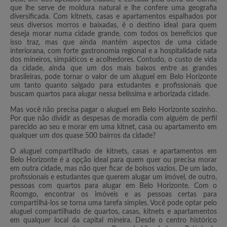
que lhe serve de moldura natural e lhe confere uma geografia
diversificada. Com kitnets, casas e apartamentos espalhados por
seus diversos morros e baixadas, é o destino ideal para quem
deseja morar numa cidade grande, com todos os benefícios que
isso traz, mas que ainda mantém aspectos de uma cidade
interiorana, com forte gastronomia regional e a hospitalidade nata
dos mineiros, simpáticos e acolhedores. Contudo, o custo de vida
da cidade, ainda que um dos mais baixos entre as grandes
brasileiras, pode tornar o valor de um aluguel em Belo Horizonte
um tanto quanto salgado para estudantes e profissionais que
buscam quartos para alugar nessa belíssima e arborizada cidade.
Mas você não precisa pagar o aluguel em Belo Horizonte sozinho.
Por que não dividir as despesas de moradia com alguém de perfil
parecido ao seu e morar em uma kitnet, casa ou apartamento em
qualquer um dos quase 500 bairros da cidade?
O aluguel compartilhado de kitnets, casas e apartamentos em
Belo Horizonte é a opção ideal para quem quer ou precisa morar
em outra cidade, mas não quer ficar de bolsos vazios. De um lado,
profissionais e estudantes que querem alugar um imóvel, de outro,
pessoas com quartos para alugar em Belo Horizonte. Com o
Roomgo, encontrar os imóveis e as pessoas certas para
compartilhá-los se torna uma tarefa simples. Você pode optar pelo
aluguel compartilhado de quartos, casas, kitnets e apartamentos
em qualquer local da capital mineira. Desde o centro histórico