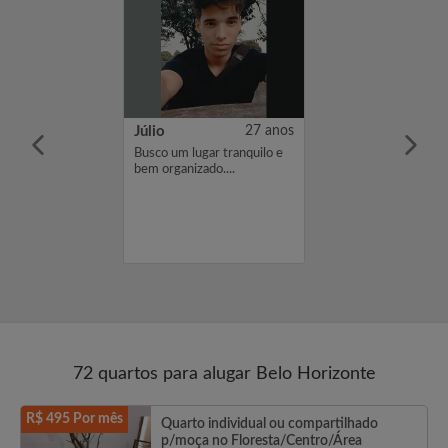
e
42 anos
Júlio
27 anos
ra casal sem
Busco um lugar tranquilo e
bem organizado....
72 quartos para alugar Belo Horizonte
R$ 495 Por mês
Quarto individual ou compartilhado
p/moça no Floresta/Centro/Área