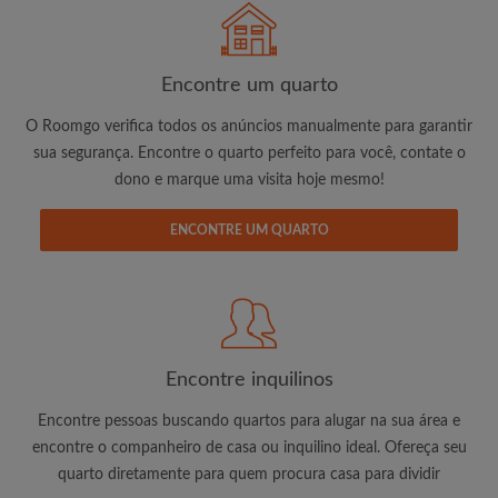
É 100% grátis!
Encontre um quarto
Crie uma conta e comece a procurar
O Roomgo verifica todos os anúncios manualmente para garantir
Envie mensagens ilimitadas para todos os
sua segurança. Encontre o quarto perfeito para você, contate o
quartos
dono e marque uma visita hoje mesmo!
Receba alertas de novos quartos ou novas
mensagens
ENCONTRE UM QUARTO
Solicite ilimitadas visitas aos quartos
Compartilhe seu perfil para aumentar suas
changes de encontrar um quarto
Encontre inquilinos
Encontre pessoas buscando quartos para alugar na sua área e
encontre o companheiro de casa ou inquilino ideal. Ofereça seu
quarto diretamente para quem procura casa para dividir