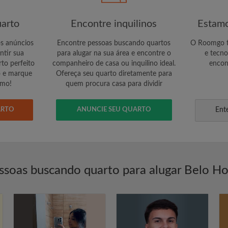
arto
Encontre inquilinos
Estamo
os anúncios
Encontre pessoas buscando quartos
O Roomgo te
ntir sua
para alugar na sua área e encontre o
e tecno
to perfeito
companheiro de casa ou inquilino ideal.
encon
o e marque
Ofereça seu quarto diretamente para
smo!
quem procura casa para dividir
ARTO
ANUNCIE SEU QUARTO
Ent
ssoas buscando quarto para alugar Belo Ho