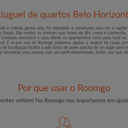
r um quarto
luguel de quartos Belo Horizon
CRIA
de a cultura ganha vida, foi planejada e construída para ser a capital 
Gostaria de receber oferta
as Gerais. São muitos os motivos que fazem de BH, como é conhecida, o
conta por e-mail
Contudo, encontrar a casa, kitnet ou apartamento certo para você na s
ácil. É aí que nós do Roomgo podemos ajudar, o aluguel de casas, po
ço de localização facilita a vida tanto de quem precisa de um lugar para
uer encontrar uma pessoa com um perfil determinado. Então, por que nã
Por que usar o Roomgo
tentes voltam! No Roomgo nos importamos em ajuda