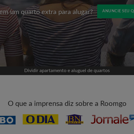
em um quarto extra para alugar?
ANUNCIE SEU 
Nome
om o Facebook
sua linha do tempo sem
missão
eu quarto
Dividir apartamento e aluguel de quartos
ece a procurar
tadas para todos os
E-mail
O que a imprensa diz sobre a Roomgo
vos quartos ou novas
Senha
itas aos quartos
l para aumentar suas
Li, entendi e concordo c
e com a
Política de Privadica