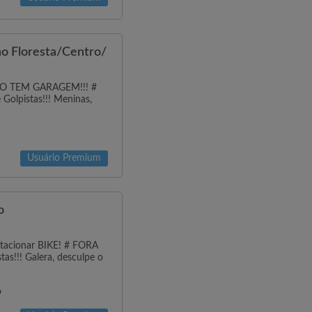
no Floresta/Centro/
ÃO TEM GARAGEM!!! #
 Golpistas!!! Meninas,
Usuário Premium
o
acionar BIKE! # FORA
stas!!! Galera, desculpe o
o