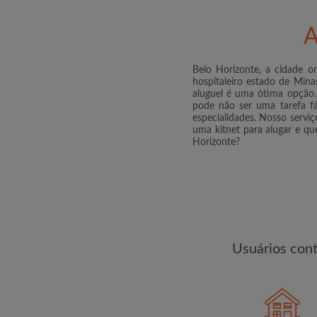
changes de encontra
A
Belo Horizonte, a cidade on
hospitaleiro estado de Min
aluguel é uma ótima opção. 
pode não ser uma tarefa f
especialidades. Nosso servi
uma kitnet para alugar e q
Horizonte?
Usuários con