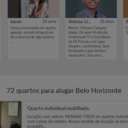
karen
18 anos
Vinicius Lima Campos
26 anos
estou procurando um quarto
Nome: Vinícius Campos
Q
apenas, estudo integral em
Idade: 26 anos Profissão:
1
bh e preciso de algo prático
Analista de TI e Estudante
...
de IA Procuro um lugar
simples, confortável, bem
localizado e que tenha o
necessário. Sou uma ...
72 quartos para alugar Belo Horizonte
Quarto individual mobiliado.
Locação com valores MENSAIS FIXOS de quartos individua
com camas de solteiro. Nosso modelo de locação se tor
econ&#2...