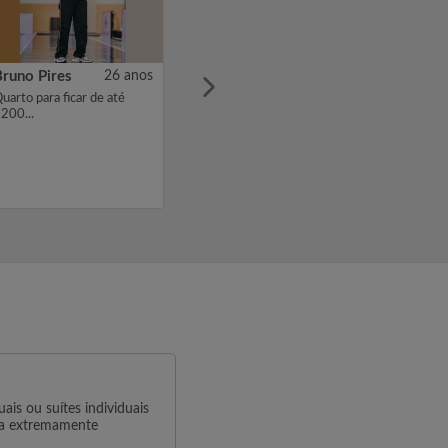
Bruno Pires
26 anos
uarto para ficar de até
200...
is ou suítes individuais
na extremamente