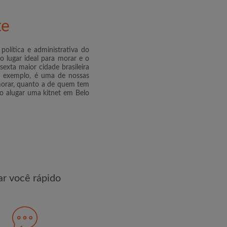
te
R PERFIL
política e administrativa do
s exclusivas e atualizações de
 lugar ideal para morar e o
exta maior cidade brasileira
r exemplo, é uma de nossas
 morar, quanto a de quem tem
o alugar uma kitnet em Belo
r você rápido