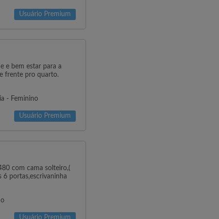
Usuário Premium
e e bem estar para a
 frente pro quarto.
ia - Feminino
Usuário Premium
480 com cama solteiro,(
 6 portas,escrivaninha
no
Usuário Premium