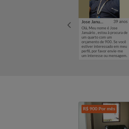
2 anos
GABRIELLA
36 anos
Jose Januário
39 anos
37 anos Cursando 2
Olá, Meu nome é Jose
faculdade Gerente de
Januário , estou à procura de
negócios Rede burguer king
um quarto com um
des de
...
orçamento de 900. Se você
sa é
estiver interessado em meu
perfil, por favor envie-me
um interesse ou mensagem.
Obriga...
R$ 900 Por mês