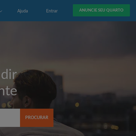
ANUNCIE SEU QUARTO
Ajuda
Entrar
dir
nte
PROCURAR
R$)