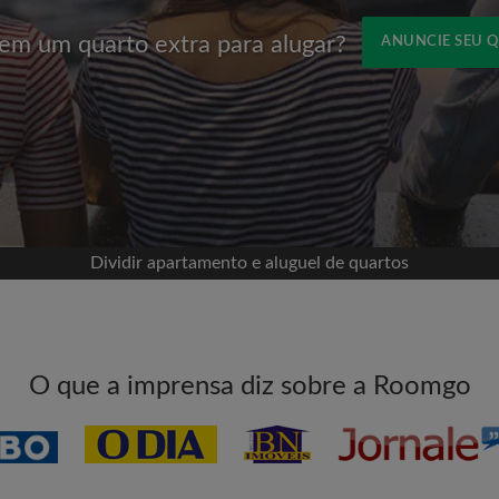
em um quarto extra para alugar?
ANUNCIE SEU 
Nome
om o Facebook
sua linha do tempo sem
missão
eu quarto
Dividir apartamento e aluguel de quartos
ece a procurar
tadas para todos os
E-mail
O que a imprensa diz sobre a Roomgo
vos quartos ou novas
Senha
itas aos quartos
l para aumentar suas
Li, entendi e concordo c
e com a
Política de Privadica