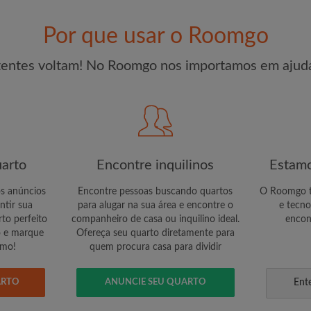
r um quarto
Por que usar o Roomgo
CRIA
tentes voltam! No Roomgo nos importamos em ajuda
Gostaria de receber oferta
conta por e-mail
arto
Encontre inquilinos
Estamo
os anúncios
Encontre pessoas buscando quartos
O Roomgo te
ntir sua
para alugar na sua área e encontre o
e tecno
to perfeito
companheiro de casa ou inquilino ideal.
encon
o e marque
Ofereça seu quarto diretamente para
smo!
quem procura casa para dividir
ARTO
ANUNCIE SEU QUARTO
Ent