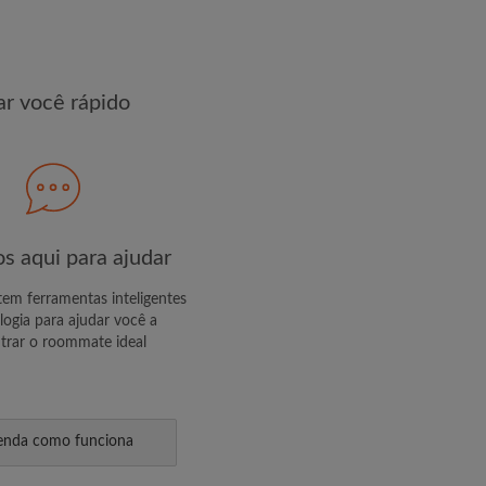
R PERFIL
r você rápido
s exclusivas e atualizações de
s aqui para ajudar
m ferramentas inteligentes
logia para ajudar você a
trar o roommate ideal
enda como funciona