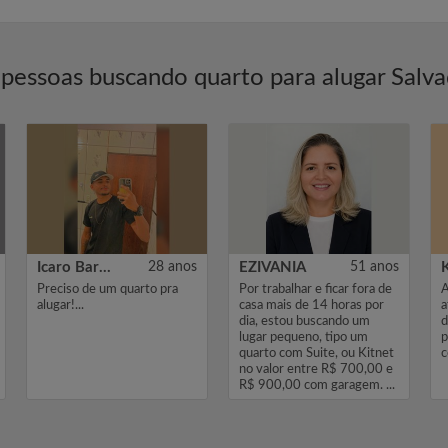
pessoas buscando quarto para alugar Salv
Icaro Barbosa conceição
28 anos
EZIVANIA
51 anos
Preciso de um quarto pra
Por trabalhar e ficar fora de
A
alugar!...
casa mais de 14 horas por
a
dia, estou buscando um
d
lugar pequeno, tipo um
p
quarto com Suite, ou Kitnet
c
no valor entre R$ 700,00 e
R$ 900,00 com garagem. ...