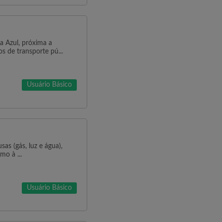
ta Azul, próxima a
s de transporte pú...
Usuário Básico
sas (gás, luz e água),
mo à ...
Usuário Básico