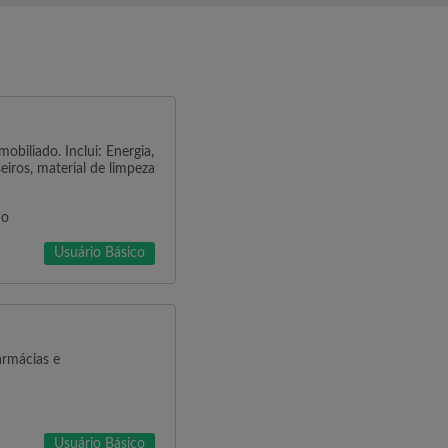
obiliado. Inclui: Energia,
eiros, material de limpeza
no
Usuário Básico
armácias e
Usuário Básico