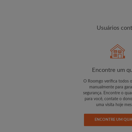
changes de encontra
Usuários con
Encontre um qu
O Roomgo verifica todos 
manualmente para gara
segurança. Encontre o quar
para você, contate o don
uma visita hoje me
ENCONTRE UM QU