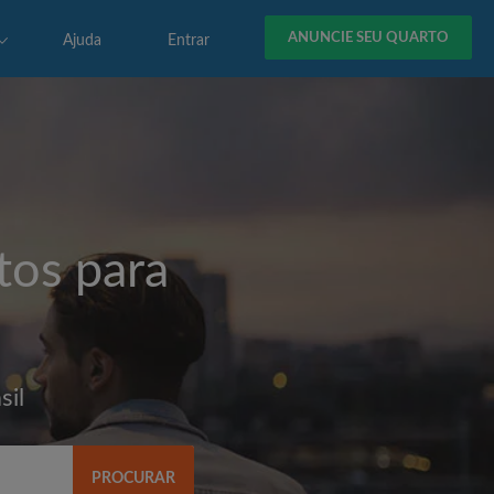
ANUNCIE SEU QUARTO
Ajuda
Entrar
tos para
sil
PROCURAR