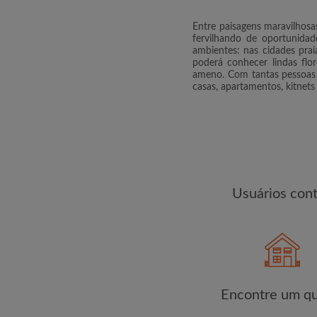
Compartilhe seu perfi
Entre paisagens maravilhosa
changes de encontra
fervilhando de oportunidad
ambientes: nas cidades pra
poderá conhecer lindas flor
ameno. Com tantas pessoas 
casas, apartamentos, kitnet
Usuários con
Encontre um qu