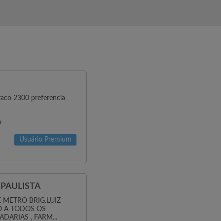
brigado, An...
raco 2300 preferencia
o
Usuário Premium
PAULISTA
 METRO BRIG.LUIZ
O A TODOS OS
DARIAS , FARM...