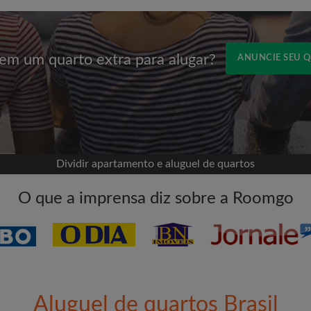
Aluguel máximo por mês (
em um quarto extra para alugar?
ANUNCIE SEU 
Nome
om o Facebook
sua linha do tempo sem
missão
eu quarto
Dividir apartamento e aluguel de quartos
O que a imprensa diz sobre a Roomgo
ece a procurar
tadas para todos os
E-mail
vos quartos ou novas
Senha
Aluguel de quartos Brasil
itas aos quartos