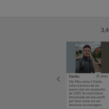
3,4
9 anos
Márcio
19 anos
Danilo
35 anos
alia,
Estou a procura de uma
Olá, Meu nome é Danilo,
m
kitnet para alugar,pois
estou à procura de um
mento
pretendo ir morar em
quarto com um orçamento
iver
Maceió pra trabalhar ...
de 1200. Se você estiver
erfil,
interessado em meu perfil,
um
por favor envie-me um
em.
interesse ou mensagem.