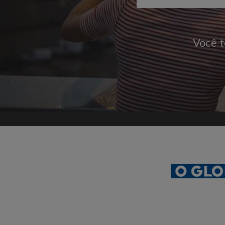
Você t
Cadastrar-se c
Jamais publicaremos na 
sua per
Encontre s
É 100% grátis!
Crie uma conta e com
Envie mensagens ilimi
quartos
Receba alertas de no
mensagens
Solicite ilimitadas vis