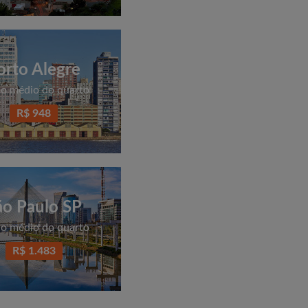
orto Alegre
o médio do quarto
R$ 948
ão Paulo SP
o médio do quarto
R$ 1.483