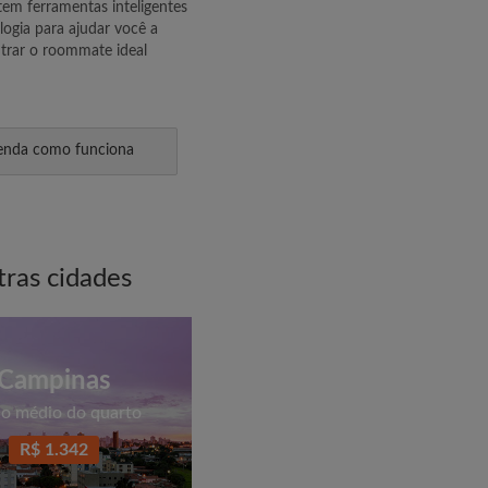
m ferramentas inteligentes
logia para ajudar você a
trar o roommate ideal
enda como funciona
tras cidades
Campinas
o médio do quarto
R$ 1.342