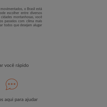
om os
Termos e Condições de uso
 movimentados, o Brasil está
de
ode escolher entre diversos
s cidades montanhosas, você
ngos passeios com clima mais
R PERFIL
ar todos que desejam alugar
s exclusivas e atualizações de
r você rápido
s aqui para ajudar