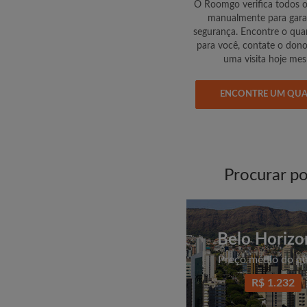
O Roomgo verifica todos 
manualmente para gara
segurança. Encontre o quar
para você, contate o don
uma visita hoje me
ENCONTRE UM QU
Procurar po
Belo Horizo
Preço médio do q
R$ 1.232