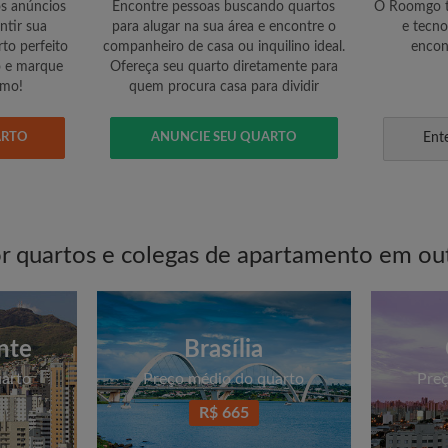
os anúncios
Encontre pessoas buscando quartos
O Roomgo te
ntir sua
para alugar na sua área e encontre o
e tecno
to perfeito
companheiro de casa ou inquilino ideal.
encon
o e marque
Ofereça seu quarto diretamente para
smo!
quem procura casa para dividir
ARTO
ANUNCIE SEU QUARTO
Ent
r quartos e colegas de apartamento em ou
nte
Brasília
uarto
Preço médio do quarto
Preç
R$ 665