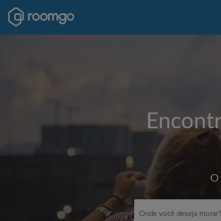
Encontr
O 