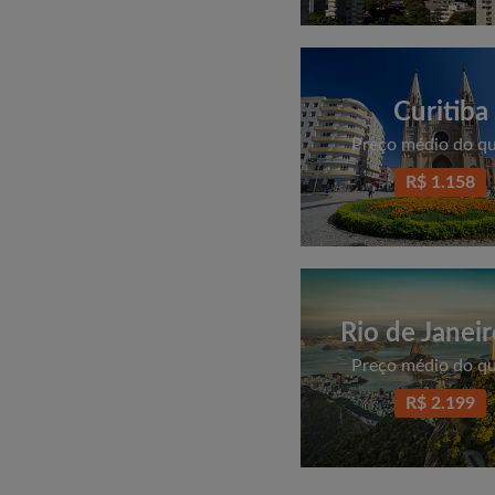
Curitiba
Preço médio do q
R$ 1.158
Rio de Janeir
Preço médio do q
R$ 2.199