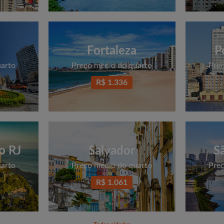
Fortaleza
P
uarto
Preço médio do quarto
Preç
R$ 1.336
o RJ
Salvador
S
uarto
Preço médio do quarto
Preç
R$ 1.061