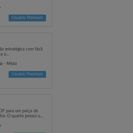
o
Usuário Premium
o estratégica com fácil
 o...
a - Misto
Usuário Premium
/DF para um parça de
o. O quarto possui u...
o