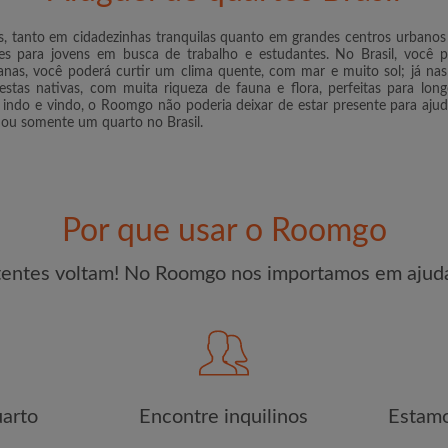
l para aumentar suas
Li, entendi e concordo c
s, tanto em cidadezinhas tranquilas quanto em grandes centros urbanos
r um quarto
e com a
Política de Privadica
es para jovens em busca de trabalho e estudantes. No Brasil, você p
ianas, você poderá curtir um clima quente, com mar e muito sol; já na
estas nativas, com muita riqueza de fauna e flora, perfeitas para lo
CRIA
indo e vindo, o Roomgo não poderia deixar de estar presente para ajud
s ou somente um quarto no Brasil.
Gostaria de receber oferta
conta por e-mail
Por que usar o Roomgo
tentes voltam! No Roomgo nos importamos em ajuda
arto
Encontre inquilinos
Estamo