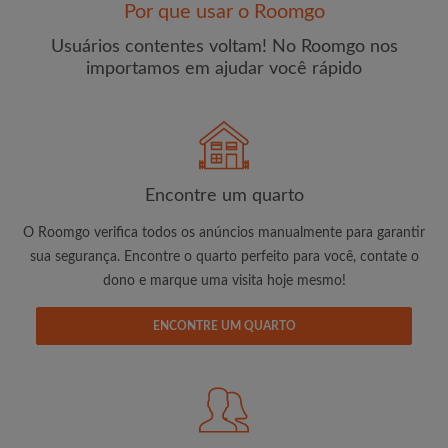
Por que usar o Roomgo
Usuários contentes voltam! No Roomgo nos
importamos em ajudar você rápido
E-mail
Senha
Encontre um quarto
O Roomgo verifica todos os anúncios manualmente para garantir
Li, entendi e concordo com os
Termos e Condições de
uso
e com a
Política de Privadicade
sua segurança. Encontre o quarto perfeito para você, contate o
dono e marque uma visita hoje mesmo!
CRIAR PERFIL
ENCONTRE UM QUARTO
Gostaria de receber ofertas exclusivas e atualizações de
conta por e-mail