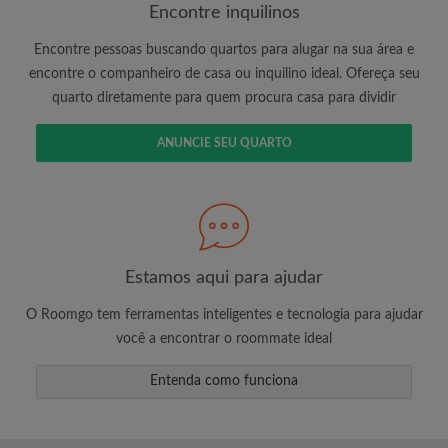
Encontre inquilinos
Encontre pessoas buscando quartos para alugar na sua área e
É 100% grátis!
encontre o companheiro de casa ou inquilino ideal. Ofereça seu
quarto diretamente para quem procura casa para dividir
Crie uma conta e comece a procurar
Envie mensagens ilimitadas para todos os
ANUNCIE SEU QUARTO
quartos
Receba alertas de novos quartos ou novas
mensagens
Solicite ilimitadas visitas aos quartos
Compartilhe seu perfil para aumentar suas
changes de encontrar um quarto
Estamos aqui para ajudar
O Roomgo tem ferramentas inteligentes e tecnologia para ajudar
você a encontrar o roommate ideal
Entenda como funciona