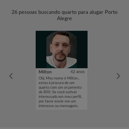
26 pessoas buscando quarto para alugar Porto
Alegre
20 anos
Milton
42 anos
me é Sarah,
Olá, Meu nome é Milton ,
cura de um
estou à procura de um
 um orçamento
quarto com um orçamento
 você estiver
de 800. Se você estiver
 em meu perfil,
interessado em meu perfil,
envie-me um
por favor envie-me um
ou mensagem.
interesse ou mensagem.
ra...
Obrigado, Mil...