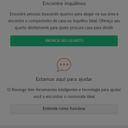
Encontre inquilinos
Encontre pessoas buscando quartos para alugar na sua área e
É 100% grátis!
encontre o companheiro de casa ou inquilino ideal. Ofereça seu
quarto diretamente para quem procura casa para dividir
Crie uma conta e comece a procurar
Envie mensagens ilimitadas para todos os
ANUNCIE SEU QUARTO
quartos
Receba alertas de novos quartos ou novas
mensagens
Solicite ilimitadas visitas aos quartos
Compartilhe seu perfil para aumentar suas
changes de encontrar um quarto
Estamos aqui para ajudar
O Roomgo tem ferramentas inteligentes e tecnologia para ajudar
você a encontrar o roommate ideal
Entenda como funciona