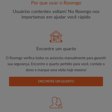
Por que usar o Roomgo
Usuários contentes voltam! No Roomgo nos
importamos em ajudar você rápido
E-mail
Senha
Encontre um quarto
O Roomgo verifica todos os anúncios manualmente para garantir
Li, entendi e concordo com os
Termos e Condições de
uso
e com a
Política de Privadicade
sua segurança. Encontre o quarto perfeito para você, contate o
dono e marque uma visita hoje mesmo!
CRIAR PERFIL
ENCONTRE UM QUARTO
Gostaria de receber ofertas exclusivas e atualizações de
conta por e-mail