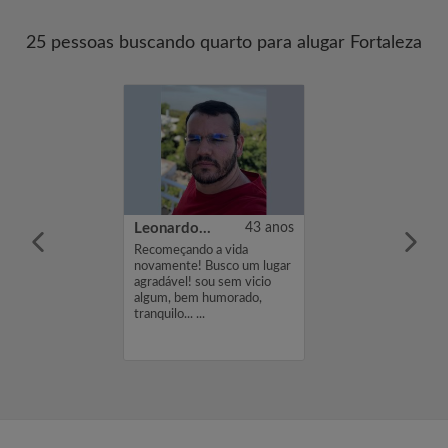
25 pessoas buscando quarto para alugar Fortaleza
28 anos
Leonardo Lemos Vasconcelos de Oliveira
43 anos
me é Talita,
Recomeçando a vida
cura de um
novamente! Busco um lugar
 um orçamento
agradável! sou sem vicio
 você estiver
algum, bem humorado,
 em meu perfil,
tranquilo... ...
envie-me um
ou mensagem.
...