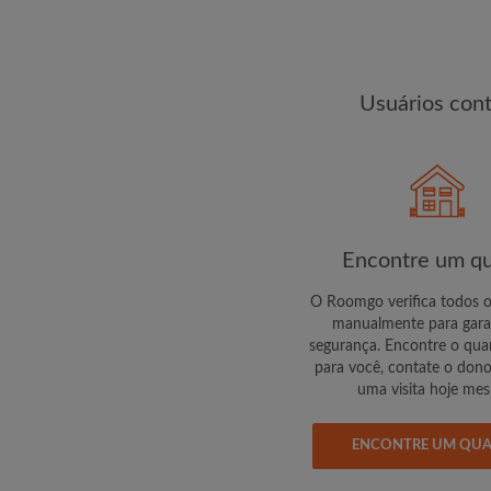
changes de encontra
Usuários con
Encontre um qu
O Roomgo verifica todos 
manualmente para gara
segurança. Encontre o quar
para você, contate o don
uma visita hoje me
ENCONTRE UM QU