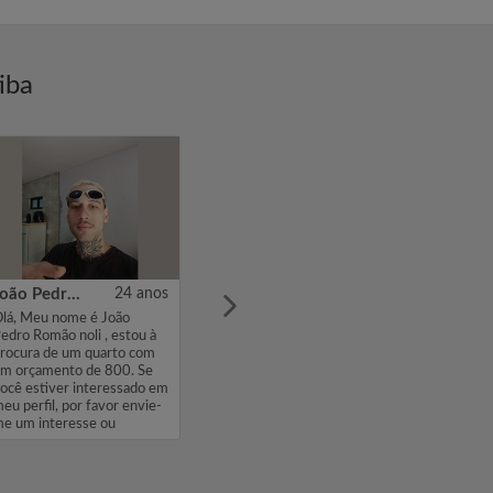
iba
João Pedro Romão noli
24 anos
lá, Meu nome é João
edro Romão noli , estou à
rocura de um quarto com
m orçamento de 800. Se
ocê estiver interessado em
eu perfil, por favor envie-
e um interesse ou
ensagem...