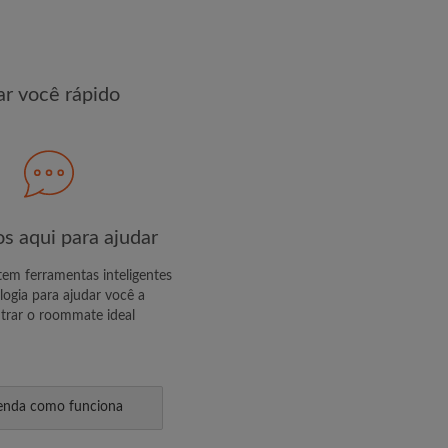
R PERFIL
r você rápido
s exclusivas e atualizações de
s aqui para ajudar
m ferramentas inteligentes
logia para ajudar você a
trar o roommate ideal
enda como funciona