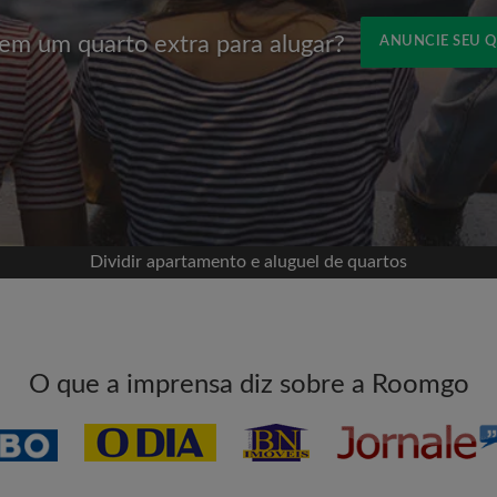
em um quarto extra para alugar?
ANUNCIE SEU 
Nome
om o Facebook
sua linha do tempo sem
missão
eu quarto
Dividir apartamento e aluguel de quartos
ece a procurar
tadas para todos os
E-mail
O que a imprensa diz sobre a Roomgo
vos quartos ou novas
Senha
itas aos quartos
l para aumentar suas
Li, entendi e concordo c
e com a
Política de Privadica