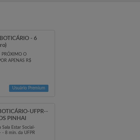
 BOTICÁRIO - 6
ro)
| PRÓXIMO O
 POR APENAS R$
Usuário Premium
BOTICÁRIO-UFPR--
DOS PINHAI
la Estar Social-
 - 8 min. da UFPR