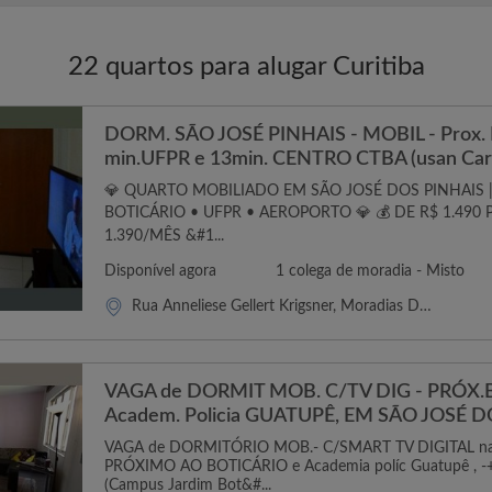
22 quartos para alugar Curitiba
DORM. SÃO JOSÉ PINHAIS - MOBIL - Prox.
min.UFPR e 13min. CENTRO CTBA (usan Car
💎 QUARTO MOBILIADO EM SÃO JOSÉ DOS PINHAIS 
BOTICÁRIO • UFPR • AEROPORTO ​💎 💰 DE R$ 1.490
1.390/MÊS &#1...
Disponível agora
1 colega de moradia - Misto
Rua Anneliese Gellert Krigsner, Moradias Do Arvoredo Ii
VAGA de DORMIT MOB. C/TV DIG - PRÓX.
Academ. Policia GUATUPÊ, EM SÃO JOSÉ 
VAGA de DORMITÓRIO MOB.- C/SMART TV DIGITAL na Sa
PRÓXIMO AO BOTICÁRIO e Academia políc Guatupê , -+
(Campus Jardim Bot&#...