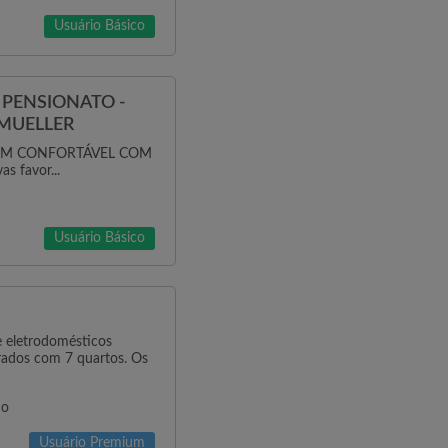
Usuário Básico
- PENSIONATO -
 MUELLER
GEM CONFORTÁVEL COM
s favor...
Usuário Básico
 eletrodomésticos
ados com 7 quartos. Os
no
Usuário Premium