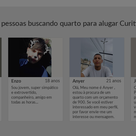
 pessoas buscando quarto para alugar Curit
Enzo
18 anos
Anyer
21 anos
Sou jovem, super simpático
Olá, Meu nome é Anyer ,
O
e extrovertido,
estou à procura de um
P
companheiro, amigo em
quarto com um orçamento
p
todas as horas...
de 900. Se você estiver
u
interessado em meu perfil,
v
por favor envie-me um
m
interesse ou mensagem.
m
Obrigado, Anye...
m