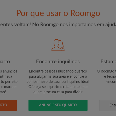
r um quarto
Por que usar o Roomgo
CRIA
tentes voltam! No Roomgo nos importamos em ajuda
Gostaria de receber oferta
conta por e-mail
arto
Encontre inquilinos
Estamo
os anúncios
Encontre pessoas buscando quartos
O Roomgo te
ntir sua
para alugar na sua área e encontre o
e tecno
to perfeito
companheiro de casa ou inquilino ideal.
encon
o e marque
Ofereça seu quarto diretamente para
smo!
quem procura casa para dividir
ARTO
ANUNCIE SEU QUARTO
Ent