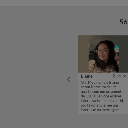
56
2 anos
Elisangela
33 anos
Elaine
21 anos
Olá, Meu nome é Elisangela,
Olá, Meu nome é Elaine ,
estou à procura de um
estou à procura de um
ço
quarto com um orçamento
quarto com um orçamento
viço
de 1500. Se você estiver
de 1100. Se você estiver
i este
interessado em meu perfil,
interessado em meu perfil,
área da
por favor envie-me um
por favor envie-me um
interesse ou mensagem.
interesse ou mensagem.
Obrigado,...
Obrigado, El...