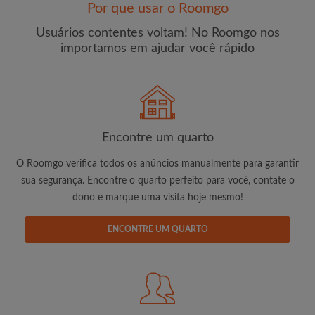
Por que usar o Roomgo
Usuários contentes voltam! No Roomgo nos
importamos em ajudar você rápido
E-mail
Senha
Encontre um quarto
O Roomgo verifica todos os anúncios manualmente para garantir
Li, entendi e concordo com os
Termos e Condições de
uso
e com a
Política de Privadicade
sua segurança. Encontre o quarto perfeito para você, contate o
dono e marque uma visita hoje mesmo!
CRIAR PERFIL
ENCONTRE UM QUARTO
Gostaria de receber ofertas exclusivas e atualizações de
conta por e-mail