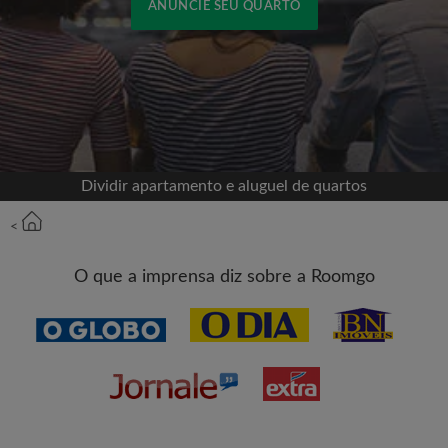
ANUNCIE SEU QUARTO
Cadastrar-se com o Facebook
Jamais publicaremos na sua linha do tempo sem
sua permissão
Dividir apartamento e aluguel de quartos
OU
<
Aluguel máximo por mês (R$)
O que a imprensa diz sobre a Roomgo
Nome