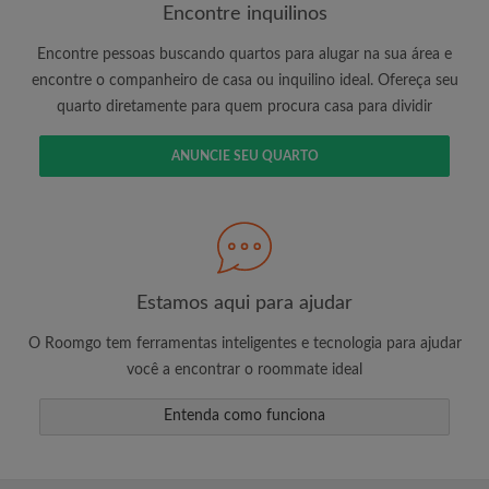
Encontre inquilinos
Encontre pessoas buscando quartos para alugar na sua área e
É 100% grátis!
encontre o companheiro de casa ou inquilino ideal. Ofereça seu
quarto diretamente para quem procura casa para dividir
Crie uma conta e comece a procurar
Envie mensagens ilimitadas para todos os
ANUNCIE SEU QUARTO
quartos
Receba alertas de novos quartos ou novas
mensagens
Solicite ilimitadas visitas aos quartos
Compartilhe seu perfil para aumentar suas
changes de encontrar um quarto
Estamos aqui para ajudar
O Roomgo tem ferramentas inteligentes e tecnologia para ajudar
você a encontrar o roommate ideal
Entenda como funciona