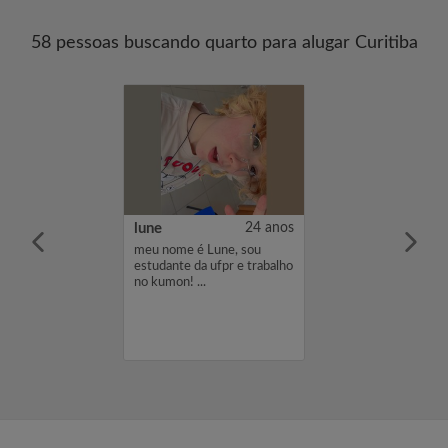
58 pessoas buscando quarto para alugar Curitiba
35 anos
lune
24 anos
a, agradável e
meu nome é Lune, sou
 Basicamente
estudante da ufpr e trabalho
quarto para
no kumon! ...