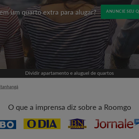
em um quarto extra para alugar?
ANUNCIE SEU 
Nome
om o Facebook
sua linha do tempo sem
missão
eu quarto
Dividir apartamento e aluguel de quartos
ece a procurar
Itanhangá
tadas para todos os
E-mail
O que a imprensa diz sobre a Roomgo
vos quartos ou novas
Senha
itas aos quartos
l para aumentar suas
Li, entendi e concordo c
e com a
Política de Privadica