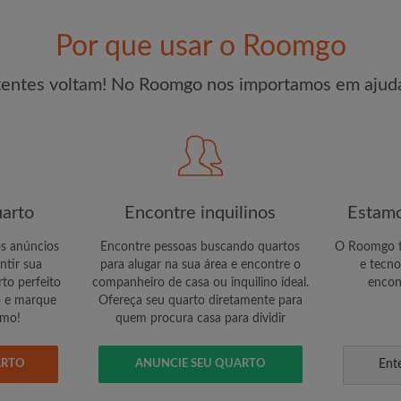
r um quarto
Por que usar o Roomgo
CRIA
tentes voltam! No Roomgo nos importamos em ajuda
Gostaria de receber oferta
conta por e-mail
arto
Encontre inquilinos
Estamo
os anúncios
Encontre pessoas buscando quartos
O Roomgo te
ntir sua
para alugar na sua área e encontre o
e tecno
to perfeito
companheiro de casa ou inquilino ideal.
encon
o e marque
Ofereça seu quarto diretamente para
smo!
quem procura casa para dividir
ARTO
ANUNCIE SEU QUARTO
Ent