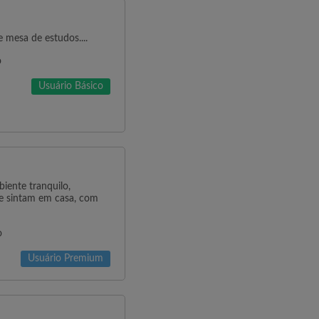
 mesa de estudos....
o
Usuário Básico
ente tranquilo,
se sintam em casa, com
o
Usuário Premium