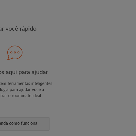
R PERFIL
r você rápido
s exclusivas e atualizações de
s aqui para ajudar
m ferramentas inteligentes
logia para ajudar você a
trar o roommate ideal
enda como funciona