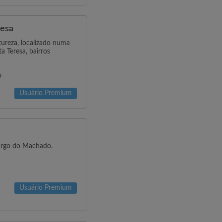
resa
tureza, localizado numa
a Teresa, bairros
o
Usuário Premium
argo do Machado.
Usuário Premium