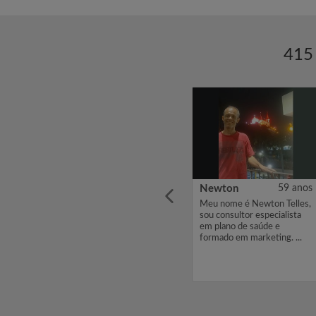
415 
7 anos
Hortencia
30 anos
Newton
59 anos
do
Olá, Meu nome é Hortencia
Meu nome é Newton Telles,
rando
, estou à procura de um
sou consultor especialista
quarto com um orçamento
em plano de saúde e
de 2500. Se você estiver
formado em marketing. ...
interessado em meu perfil,
por favor envie-me um
interesse ou mensagem.
Obrigado,...