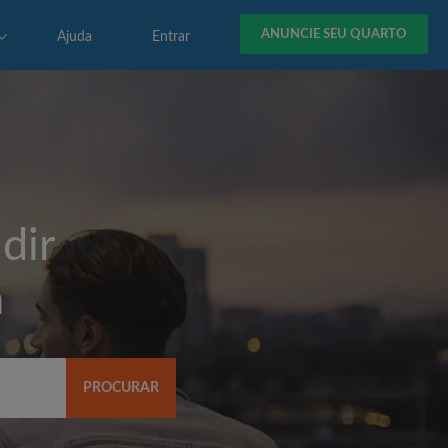
ANUNCIE SEU QUARTO
Ajuda
Entrar
dir
á
PROCURAR
R$)