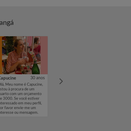
hangá
Capucine
30 anos
lá, Meu nome é Capucine,
stou à procura de um
uarto com um orçamento
e 3000. Se você estiver
nteressado em meu perfil,
or favor envie-me um
nteresse ou mensagem.
brigado, C...