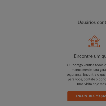
changes de encontra
Usuários con
Encontre um qu
O Roomgo verifica todos 
manualmente para gara
segurança. Encontre o quar
para você, contate o don
uma visita hoje me
ENCONTRE UM QU