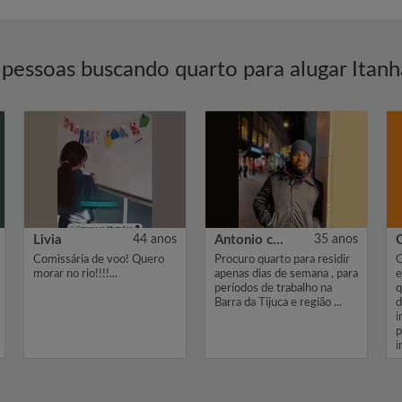
pessoas buscando quarto para alugar Itan
Livia
44 anos
Antonio carlos de torres Júnior
35 anos
Comissária de voo! Quero
Procuro quarto para residir
O
morar no rio!!!!...
apenas dias de semana , para
e
períodos de trabalho na
q
Barra da Tijuca e região ...
d
i
p
i
O