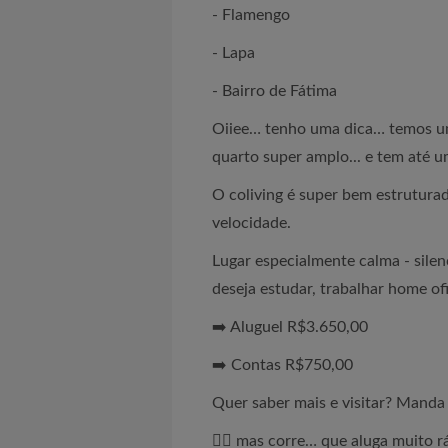
- Flamengo
- Lapa
- Bairro de Fátima
Oiiee… tenho uma dica… temos um
quarto super amplo... e tem até um 
O coliving é super bem estruturad
velocidade.
Lugar especialmente calma - silenc
deseja estudar, trabalhar home of
➡️ Aluguel R$3.650,00
➡️ Contas R$750,00
Quer saber mais e visitar? Mand
🏃‍♀️ mas corre… que aluga muito r