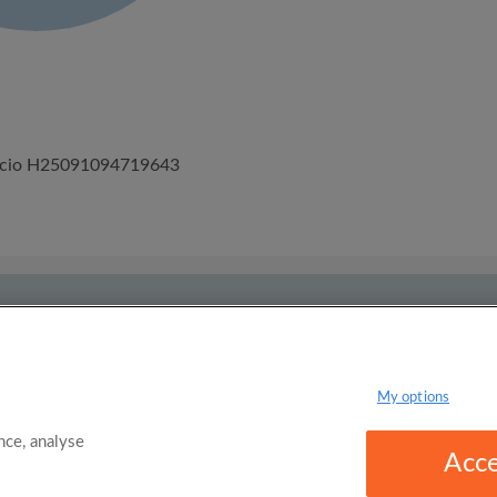
úncio H25091094719643
 e Condições de uso
Políticas de privacidade
My options
ce, analyse
Acce
omgo Limited 2025 - 21 Market Place, Stockport, United Kingdom, SK