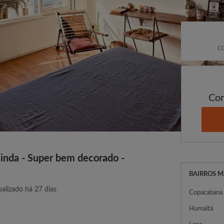
CO
Con
linda - Super bem decorado -
BAIRROS M
ualizado há 27 dias
Copacabana
Humaitá