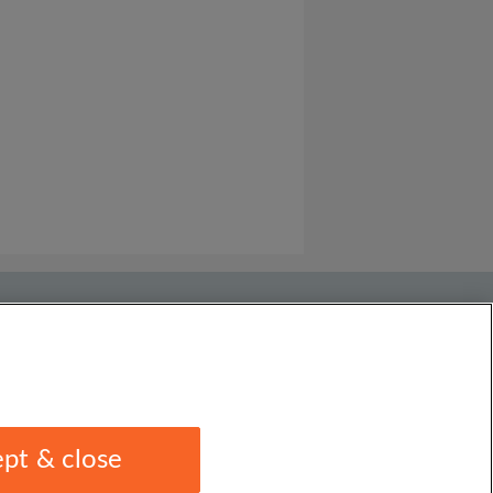
pt & close
1 1EU