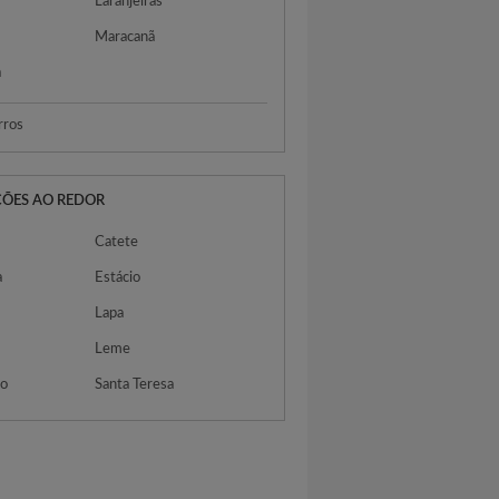
Laranjeiras
Maracanã
a
rros
ÇÕES AO REDOR
Catete
a
Estácio
Lapa
Leme
do
Santa Teresa