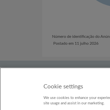
Número de identificação do An
Postado em 11 julho 2026
Sobre nós
Precisa de ajuda?
Termos
Descubra
Blog do Roomgo
Cookie settings
País
Brasil
We use cookies to enhance your experien
site usage and assist in our marketing.
© Ro