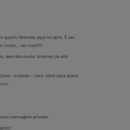
 quarto liberado aqui no apto. É um
closet... um luxo!!!!!
o, bem decorado. Internet de alta
ioso - arejado - claro. Ideal para quem
icce.
a uma mensagem privada.
ápido!